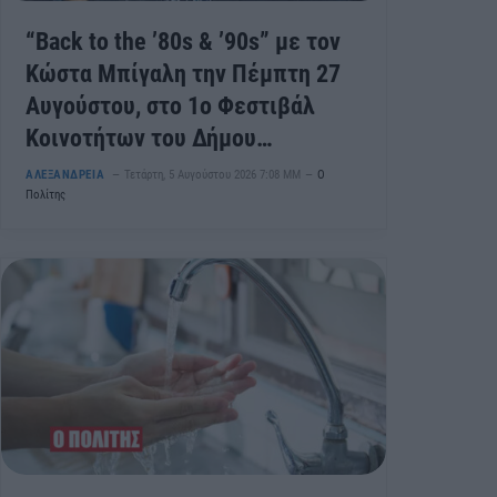
“Back to the ’80s & ’90s” με τον
Κώστα Μπίγαλη την Πέμπτη 27
Αυγούστου, στο 1ο Φεστιβάλ
Κοινοτήτων του Δήμου
Αλεξάνδρειας
ΑΛΕΞΑΝΔΡΕΙΑ
Τετάρτη, 5 Αυγούστου 2026 7:08 ΜΜ
Ο
Πολίτης