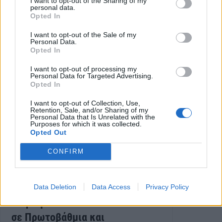
I want to opt-out of the Sharing of my
personal data.
Opted In
I want to opt-out of the Sale of my
Personal Data.
Opted In
I want to opt-out of processing my
Personal Data for Targeted Advertising.
Opted In
I want to opt-out of Collection, Use,
Retention, Sale, and/or Sharing of my
Personal Data that Is Unrelated with the
Purposes for which it was collected.
Opted Out
CONFIRM
”Τρέχουν” οι αιτήσεις για μόνιμο
Data Deletion
Data Access
Privacy Policy
διορισμό 5.486 εκπαιδευτικών
σε Πρωτοβάθμια και