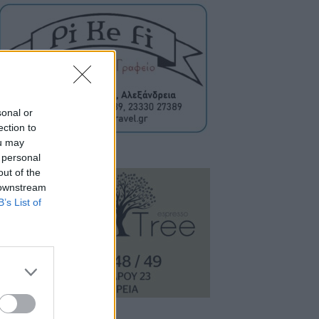
sonal or
ection to
ou may
 personal
out of the
 downstream
B’s List of