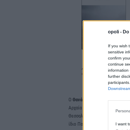
opoli -
Do 
If you wish 
sensitive in
confirm you
continue se
information 
further disc
participants
Downstream 
Ο
Θανάσης Μαρκόπουλος
γενν
Αρχαία Ελληνική και Νεοελλην
Persona
Θεσσαλονίκης και έκανε τις με
ίδιο Πανεπιστήμιο.
I want t