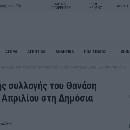
ΠΟΛΙΤΙΚΗ
ΟΡΟΙ
Δράμα:Η γιορτή της Μεταμορφώσεως του Σωτήρος στον ιερό βράχο της Πρασινάδας
ΤΑΥΤΟΤΗ
ΑΠΟΡΡΗΤΟΥ
ΧΡΗΣΗΣ
ΑΓΟΡΑ
ΑΓΡΟΤΙΚΑ
ΑΘΛΗΤΙΚΑ
ΠΟΛΙΤΙΣΜΟΣ
ΚΟΙΝ
 συλλογής του Θανάση Μαρκόπουλου στις 5 Απριλίου στη Δημόσια Βιβλιοθήκη Βέροιας
ής συλλογής του Θανάση
 Απριλίου στη Δημόσια
Πολίτης