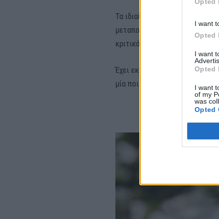
Opted 
Τα ιδιαίτερα ενδιαφέροντά του
I want t
μεταπολεμικής ελληνικής λογοτ
Opted 
κριτικά και φιλολογικά, δημοσ
I want 
Advertis
Opted 
Έχει εκδώσει εννιά συλλογές π
μία ποιητική ανθολογία.
I want t
of my P
was col
Opted 