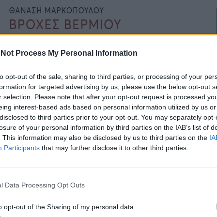
Not Process My Personal Information
to opt-out of the sale, sharing to third parties, or processing of your per
formation for targeted advertising by us, please use the below opt-out s
r selection. Please note that after your opt-out request is processed y
eing interest-based ads based on personal information utilized by us or
disclosed to third parties prior to your opt-out. You may separately opt-
losure of your personal information by third parties on the IAB’s list of
. This information may also be disclosed by us to third parties on the
IA
Participants
that may further disclose it to other third parties.
ήθηκε το 1951 στα Κρανίδια της Κοζάνης. Σπούδασε
ική Φιλολογία στο Αριστοτέλειο Πανεπιστήμιο
l Data Processing Opt Outs
ταπτυχιακές και τις διδακτορικές του σπουδές στο
o opt-out of the Sharing of my personal data.