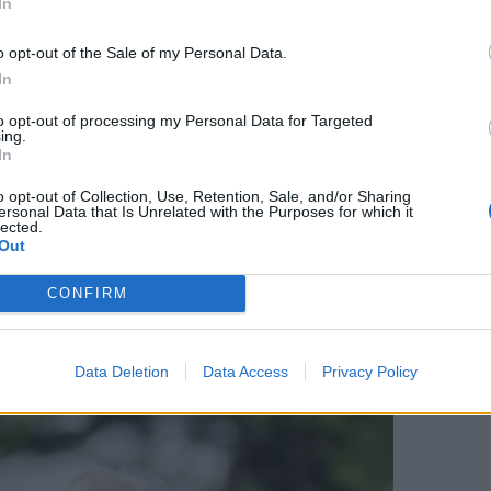
In
 εστιάζονται στην ποίηση και τη μελέτη της
o opt-out of the Sale of my Personal Data.
εχνίας. Ποιήματα και δοκιμιακά του κείμενα,
In
ιεύτηκαν κατά καιρούς σε εφημερίδες και περιοδικά.
to opt-out of processing my Personal Data for Targeted
ing.
In
οιημάτων, τρεις μελέτες, εφτά βιβλία με δοκίμια και
o opt-out of Collection, Use, Retention, Sale, and/or Sharing
ersonal Data that Is Unrelated with the Purposes for which it
lected.
Out
CONFIRM
Data Deletion
Data Access
Privacy Policy