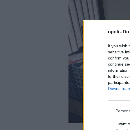
opoli -
Do 
If you wish 
sensitive in
confirm you
continue se
information 
further disc
participants
Downstream 
Persona
I want t