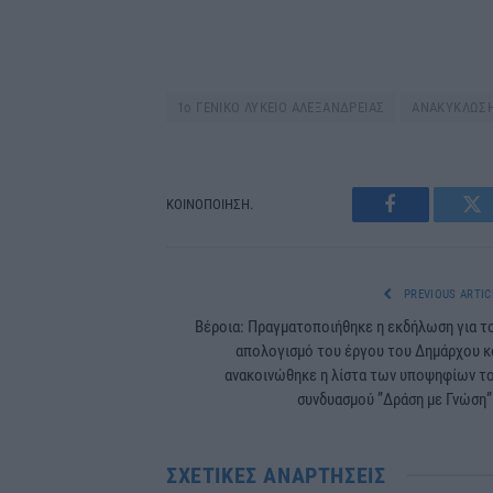
1ο ΓΕΝΙΚΟ ΛΥΚΕΙΟ ΑΛΕΞΑΝΔΡΕΙΑΣ
ΑΝΑΚΥΚΛΩΣΗ
ΚΟΙΝΟΠΟΙΗΣΗ.
Facebook
Tw
PREVIOUS ARTIC
Βέροια: Πραγματοποιήθηκε η εκδήλωση για τ
απολογισμό του έργου του Δημάρχου κ
ανακοινώθηκε η λίστα των υποψηφίων τ
συνδυασμού ”Δράση με Γνώση
ΣΧΕΤΙΚΈΣ ΑΝΑΡΤΉΣΕΙΣ