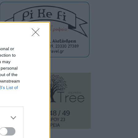
sonal or
ection to
ou may
 personal
out of the
 downstream
B’s List of