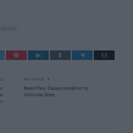
 ΒΙΒΛΙΩΝ
itter
Pinterest
LinkedIn
Tumblr
Telegram
Email
LE
NEXT ARTICLE
ον
Market Pass: Σήμερα η καταβολή της
αι
τελευταίας δόσης
ου
”.