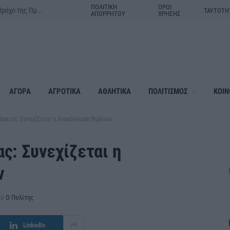
ΠΟΛΙΤΙΚΗ
ΟΡΟΙ
Δράμα:Η γιορτή της Μεταμορφώσεως του Σωτήρος στον ιερό βράχο της Πρασινάδας
ΤΑΥΤΟΤΗ
ΑΠΟΡΡΗΤΟΥ
ΧΡΗΣΗΣ
ΑΓΟΡΑ
ΑΓΡΟΤΙΚΑ
ΑΘΛΗΤΙΚΑ
ΠΟΛΙΤΙΣΜΟΣ
ΚΟΙΝ
νδρειας: Συνεχίζεται η Ανακύκλωση Βιβλίων
ς: Συνεχίζεται η
ν
πό
Ο Πολίτης
LinkedIn