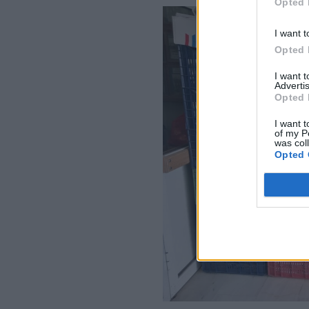
Opted 
I want t
Opted 
I want 
Advertis
Opted 
I want t
of my P
was col
Opted 