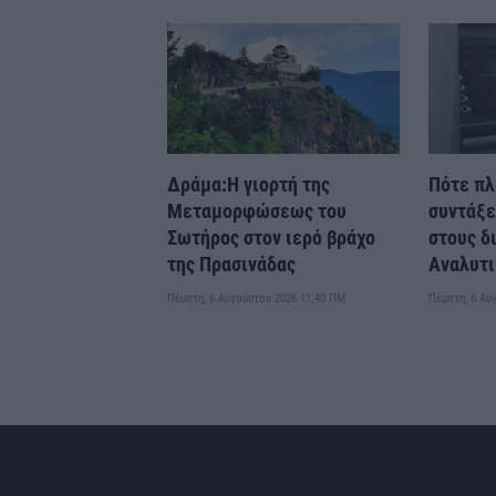
Δράμα:Η γιορτή της
Πότε πλ
Μεταμορφώσεως του
συντάξε
Σωτήρος στον ιερό βράχο
στους δ
της Πρασινάδας
Αναλυτι
Πέμπτη, 6 Αυγούστου 2026 11:40 ΠΜ
Πέμπτη, 6 Αυ