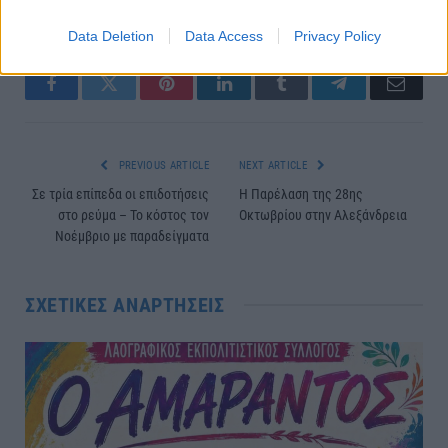
Data Deletion
Data Access
Privacy Policy
Facebook
Twitter
Pinterest
LinkedIn
Tumblr
Telegram
Email
PREVIOUS ARTICLE
NEXT ARTICLE
Σε τρία επίπεδα οι επιδοτήσεις
Η Παρέλαση της 28ης
στο ρεύμα – Το κόστος τον
Οκτωβρίου στην Αλεξάνδρεια
Νοέμβριο με παραδείγματα
ΣΧΕΤΙΚΈΣ ΑΝΑΡΤΉΣΕΙΣ