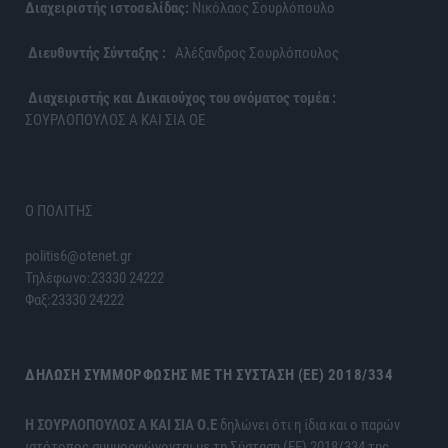
Διαχειριστής ιστοσελίδας:
Νικόλαος Σουρλόπουλο
Διευθυντής Σύνταξης :
Αλέξανδρος Σουρλόπουλος
Διαχειριστής και Δικαιούχος του ονόματος τομέα :
ΣΟΥΡΛΟΠΟΥΛΟΣ Α ΚΑΙ ΣΙΑ ΟΕ
Ο ΠΟΛΙΤΗΣ
politis6@otenet.gr
Τηλέφωνο:23330 24222
Φαξ:23330 24222
ΔΉΛΩΣΗ ΣΥΜΜΌΡΦΩΣΗΣ ΜΕ ΤΗ ΣΎΣΤΑΣΗ (ΕΕ) 2018/334
H ΣΟΥΡΛΟΠΟΥΛΟΣ Α ΚΑΙ ΣΙΑ Ο.Ε
δηλώνει ότι η ίδια και ο παρών
ιστότοπος συμμορφώνονται με τη Σύσταση (ΕΕ) 2018/334 της