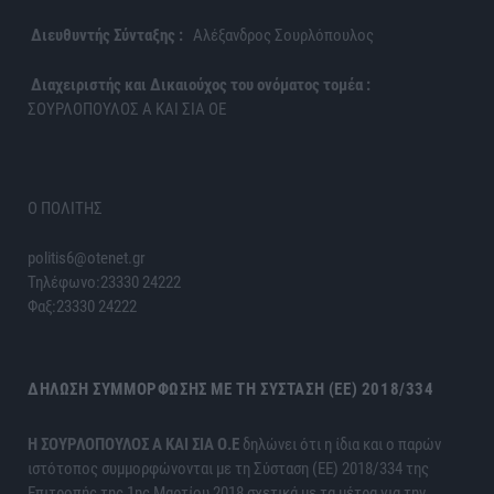
Διευθυντής Σύνταξης :
Αλέξανδρος Σουρλόπουλος
Διαχειριστής και Δικαιούχος του ονόματος τομέα :
ΣΟΥΡΛΟΠΟΥΛΟΣ Α ΚΑΙ ΣΙΑ ΟΕ
Ο ΠΟΛΙΤΗΣ
politis6@otenet.gr
Τηλέφωνο:23330 24222
Φαξ:23330 24222
ΔΉΛΩΣΗ ΣΥΜΜΌΡΦΩΣΗΣ ΜΕ ΤΗ ΣΎΣΤΑΣΗ (ΕΕ) 2018/334
H ΣΟΥΡΛΟΠΟΥΛΟΣ Α ΚΑΙ ΣΙΑ Ο.Ε
δηλώνει ότι η ίδια και ο παρών
ιστότοπος συμμορφώνονται με τη Σύσταση (ΕΕ) 2018/334 της
Επιτροπής της 1ης Μαρτίου 2018 σχετικά με τα μέτρα για την