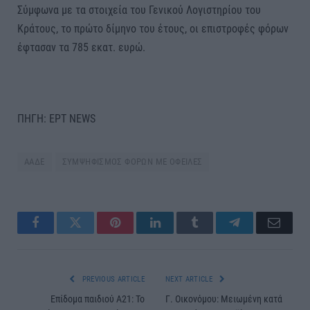
Σύμφωνα με τα στοιχεία του Γενικού Λογιστηρίου του
Κράτους, το πρώτο δίμηνο του έτους, οι επιστροφές φόρων
έφτασαν τα 785 εκατ. ευρώ.
ΠΗΓΗ: ΕΡΤ NEWS
ΑΑΔΕ
ΣΥΜΨΗΦΙΣΜΟΣ ΦΟΡΩΝ ΜΕ ΟΦΕΙΛΕΣ
Facebook
Twitter
Pinterest
LinkedIn
Tumblr
Telegram
Email
PREVIOUS ARTICLE
NEXT ARTICLE
Επίδομα παιδιού Α21: Το
Γ. Οικονόμου: Μειωμένη κατά