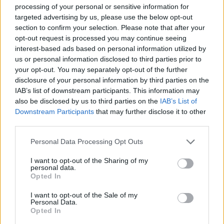
processing of your personal or sensitive information for
targeted advertising by us, please use the below opt-out
section to confirm your selection. Please note that after your
opt-out request is processed you may continue seeing
interest-based ads based on personal information utilized by
us or personal information disclosed to third parties prior to
your opt-out. You may separately opt-out of the further
disclosure of your personal information by third parties on the
IAB’s list of downstream participants. This information may
also be disclosed by us to third parties on the
IAB’s List of
Προσωρινή διακοπή τηλεφωνίας και διαδικτυακών
Downstream Participants
that may further disclose it to other
υπηρεσιών στη Διεύθυνση Μεταφορών και
third parties.
Επικοινωνιών Π.Ε. Ημαθίας
Personal Data Processing Opt Outs
Πέμπτη, 6 Αυγούστου 2026 10:30 ΠΜ
I want to opt-out of the Sharing of my
personal data.
Opted In
I want to opt-out of the Sale of my
Personal Data.
Opted In