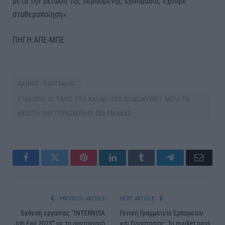
μετά την μείωση της περασμένης εβδομάδας έχουμε
σταθεροποίηση».
ΠΗΓΗ:ΑΠΕ-ΜΠΕ
ΑΔΩΝΙΣ ΓΕΩΡΓΙΑΔΗΣ
ΣΤΑΘΕΡΕΣ ΟΙ ΤΙΜΕΣ ΣΤΟ ΚΑΛΑΘΙ ΤΟΥ ΝΟΙΚΟΚΥΡΙΟΥ ΜΕΤΑ ΤΗ
ΜΕΙΩΣΗ ΤΗΣ ΠΕΡΑΣΜΕΝΗΣ ΕΒΔΟΜΑΔΑΣ
Facebook
Twitter
Pinterest
LinkedIn
Tumblr
Telegram
Email
PREVIOUS ARTICLE
NEXT ARTICLE
Έκθεση εργασίας “INTERNISA
Γενική Γραμματεία Εμπορείου
Job Fair 2023” με το συντονισμό
και Προστασίας: Το market pass