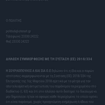
Ο ΠΟΛΙΤΗΣ
politis6@otenet.gr
Τηλέφωνο:23330 24222
Φαξ:23330 24222
ΔΉΛΩΣΗ ΣΥΜΜΌΡΦΩΣΗΣ ΜΕ ΤΗ ΣΎΣΤΑΣΗ (ΕΕ) 2018/334
H ΣΟΥΡΛΟΠΟΥΛΟΣ Α ΚΑΙ ΣΙΑ Ο.Ε
δηλώνει ότι η ίδια και ο παρών
ιστότοπος συμμορφώνονται με τη Σύσταση (ΕΕ) 2018/334 της
Επιτροπής της 1ης Μαρτίου 2018 σχετικά με τα μέτρα για την
αποτελεσματική αντιμετώπιση του παράνομου περιεχομένου στο
διαδίκτυο (L 63) και ότι στο πλαίσιο αυτό διατηρεί το δικαίωμα να
μην δημοσιεύει ή/και να αφαιρεί κάθε περιεχόμενο το οποίο κρίνει
ότι είναι παράνομο, χωρίς προηγούμενη ενημέρωση ή άδεια του