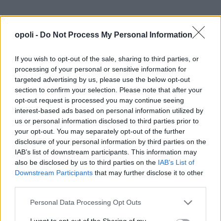
ΑΝΤΙΜΕΤΩΠΙΣΗ ΣΧΟΛΙΚΗΣ ΒΙΑΣ
opoli -
Do Not Process My Personal Information
ΝΟΜΟΣΧΕΔΙΟ ΥΠΟΥΡΓΙΟΥ ΠΑΙΔΕΙΑΣ
If you wish to opt-out of the sale, sharing to third parties, or
ΣΥΣΠΕΙΡΩΣΗ ΕΚΠΑΙΔΕΥΤΙΚΩΝ
processing of your personal or sensitive information for
targeted advertising by us, please use the below opt-out
section to confirm your selection. Please note that after your
opt-out request is processed you may continue seeing
interest-based ads based on personal information utilized by
Facebook
Twitter
Pinterest
LinkedIn
Tumblr
Telegram
Email
us or personal information disclosed to third parties prior to
your opt-out. You may separately opt-out of the further
disclosure of your personal information by third parties on the
PREVIOUS ARTICLE
NEXT ARTICLE
IAB’s list of downstream participants. This information may
Θ. Πλεύρης: Σε εξέλιξη η
Τον Απρίλιο η δοκιμαστική
also be disclosed by us to third parties on the
IAB’s List of
διαδικασία αναγνώρισης των
λειτουργία του Μετρό
Downstream Participants
that may further disclose it to other
σορών
Θεσσαλονίκης
third parties.
Personal Data Processing Opt Outs
ΣΧΕΤΙΚΈΣ ΑΝΑΡΤΉΣΕΙΣ
I want to opt-out of the Sharing of my