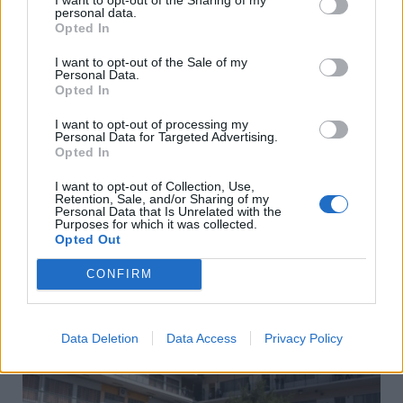
personal data.
Opted In
I want to opt-out of the Sale of my
Personal Data.
Opted In
I want to opt-out of processing my
Personal Data for Targeted Advertising.
Opted In
I want to opt-out of Collection, Use,
Retention, Sale, and/or Sharing of my
Personal Data that Is Unrelated with the
Purposes for which it was collected.
Opted Out
”Τρέχουν” οι θερινές εκπτώσεις:Οδηγός για
ασφαλείς αγορές-Ποιες οι ”παγίδες”
CONFIRM
Παρασκευή, 7 Αυγούστου 2026 10:06 ΠΜ
Data Deletion
Data Access
Privacy Policy