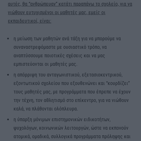
αυτές, θα “ανθρώπευαν” κατάτι παραπάνω το σχολείο, για να
νιώθουν ευτυχισμένοι οι μαθητές μας, εμείς οι
εκπαιδευτικοί, είναι:
η μείωση των μαθητών ανά τάξη για να μπορούμε να
συναναστρεφόμαστε με ουσιαστικό τρόπο, να
αναπτύσσουμε ποιοτικές σχέσεις και να μας
εμπιστεύονται οι μαθητές μας.
η απόρριψη του ανταγωνιστικού, εξετασιοκεντρικού,
εξοντωτικού σχολείου που εξουθενώνει και “κουρδίζει”
τους μαθητές μας, με προγράμματα που έπρεπε να έχουν
την τέχνη, τον αθλητισμό στο επίκεντρο, για να νιώθουν
καλά, να πλάθονται ολόπλευρα.
η ύπαρξη μόνιμων επιστημονικών ειδικοτήτων,
ψυχολόγων, κοινωνικών λειτουργών, ώστε να εκπονούν
ατομικά, ομαδικά, συλλογικά προγράμματα πρόληψης και