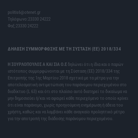
politis6@otenet.gr
Τηλέφωνο:23330 24222
Φαξ:23330 24222
ΔΉΛΩΣΗ ΣΥΜΜΌΡΦΩΣΗΣ ΜΕ ΤΗ ΣΎΣΤΑΣΗ (ΕΕ) 2018/334
H ΣΟΥΡΛΟΠΟΥΛΟΣ Α ΚΑΙ ΣΙΑ Ο.Ε
δηλώνει ότι η ίδια και ο παρών
ιστότοπος συμμορφώνονται με τη Σύσταση (ΕΕ) 2018/334 της
Επιτροπής της 1ης Μαρτίου 2018 σχετικά με τα μέτρα για την
αποτελεσματική αντιμετώπιση του παράνομου περιεχομένου στο
διαδίκτυο (L 63) και ότι στο πλαίσιο αυτό διατηρεί το δικαίωμα να
μην δημοσιεύει ή/και να αφαιρεί κάθε περιεχόμενο το οποίο κρίνει
ότι είναι παράνομο, χωρίς προηγούμενη ενημέρωση ή άδεια του
χρήστη, καθώς και να λαμβάνει κάθε αναγκαίο προληπτικό μέτρο
για την αποτροπή της διάδοσης παράνομου περιεχομένου.