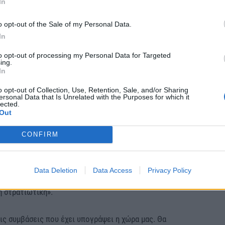
In
ΖΑ θα επαναδιαπραγματευτεί τα εξοπλιστικά
έρνηση της ΝΔ, στο πλαίσιο της ενότητας για
o opt-out of the Sale of my Personal Data.
In
.
to opt-out of processing my Personal Data for Targeted
ing.
μετά από πάρα πολλά χρόνια μνημονιακών δυσκολιών,
In
οποία προχώρησε στην αναβάθμιση των F16 και
o opt-out of Collection, Use, Retention, Sale, and/or Sharing
, ενώ υπενθύμισε ότι ως αξιωματική αντιπολίτευση
ersonal Data that Is Unrelated with the Purposes for which it
lected.
α προγράμματα» που έφερε η ΝΔ, όπως τις
Out
υπερψηφίσαμε -και δεν θα το κάναμε ποτέ όταν
ησης», υπογράμμισε, φέρνοντας ως παράδειγμα την
CONFIRM
α. «Δεν δίνουμε λευκή επιταγή για τα προγράμματα
ων ελληνικών επιτελείων εθνικής Άμυνας», σημείωσε
Data Deletion
Data Access
Privacy Policy
α επιπλέον Rafale, τα οποία ανακοινώθηκαν από την
η στρατιωτική».
ις συμβάσεις που έχει υπογράψει η χώρα μας. Θα