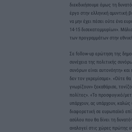
διεκδικήσουμε όμως τη δυνατ
έργο στην ελληνική αμυντική β
να μην έχει πέσει ούτε ένα ευ
14-15 δισεκατομμυρίων». Μάλι
των προγραμμάτων στην εθνική
Σε follow-up ερώτηση της δημ
συνέχεια της πολιτικής συνόρ
συνόρων είναι αυτονόητη» και
δεν τον γκρεμίσαμε». «Ούτε θ
γνωρίζουν» ξεκαθάρισε, τονίζ
πολίτες». «Το προσφυγικό/μετ
υπάρχουν, ας υπάρχουν, καλώς 
διαφορετική σε ευρωπαϊκό επί
ασύλου που θα δίνει τη δυνατό
αναλογεί στις χώρες πρώτης υ