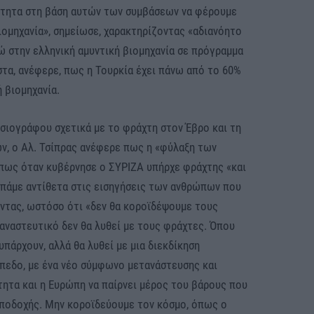
ότητα στη βάση αυτών των συμβάσεων να φέρουμε
ιομηχανία», σημείωσε, χαρακτηρίζοντας «αδιανόητο
ρώ στην ελληνική αμυντική βιομηχανία σε πρόγραμμα
στα, ανέφερε, πως η Τουρκία έχει πάνω από το 60%
 βιομηχανία.
οσιογράφου σχετικά με το φράχτη στον Έβρο και τη
ων, ο Αλ. Τσίπρας ανέφερε πως η «φύλαξη των
 πως όταν κυβέρνησε ο ΣΥΡΙΖΑ υπήρχε φράχτης «και
α πάμε αντίθετα στις εισηγήσεις των ανθρώπων που
οντας, ωστόσο ότι «δεν θα κοροϊδέψουμε τους
αναστευτικό δεν θα λυθεί με τους φράχτες. Όπου
υπάρχουν, αλλά θα λυθεί με μια διεκδίκηση
πεδο, με ένα νέο σύμφωνο μετανάστευσης και
τητα και η Ευρώπη να παίρνει μέρος του βάρους που
ποδοχής. Μην κοροϊδεύουμε τον κόσμο, όπως ο