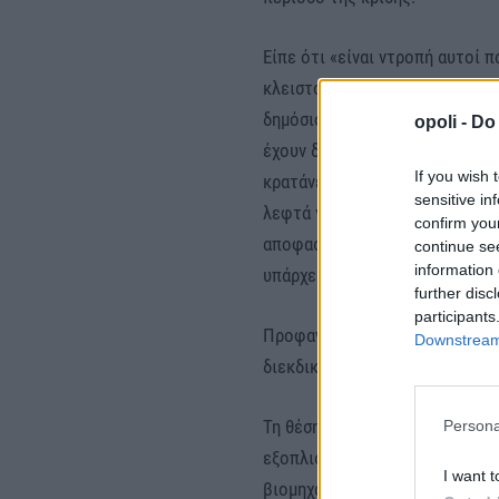
Είπε ότι «είναι ντροπή αυτοί π
κλειστούς διαγωνισμούς να μα
δημόσιους υπαλλήλους και συντ
opoli -
Do 
έχουν δώσει πάνω από 10 δισ τ
If you wish 
κρατάνε ψηλά τις τιμές οι ενερ
sensitive in
λεφτά για να δώσουμε στον πρ
confirm you
αποφασίσουμε να κάνουμε αυτές
continue se
information 
υπάρχει μεσαία τάξη».
further disc
participants
Προφανώς και θα τιμήσουμε τις
Downstream 
διεκδικήσουμε να φέρουμε έργο
Τη θέση του ΣΥΡΙΖΑ ότι θα στη
Persona
εξοπλισμούς, αλλά θα διεκδική
I want t
βιομηχανία εξέφρασε ο πρόεδρ