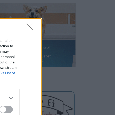
sonal or
ection to
ou may
 personal
out of the
 downstream
B’s List of