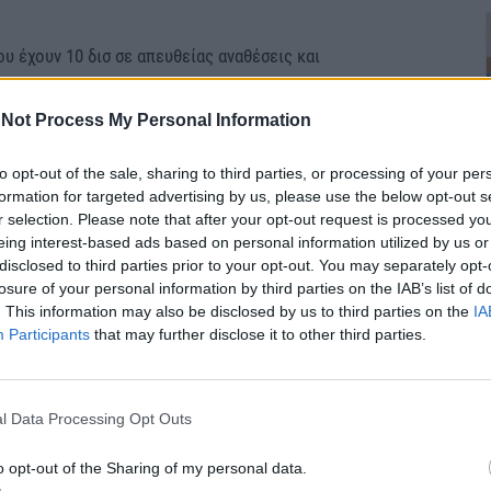
ου έχουν 10 δισ σε απευθείας αναθέσεις και
ς λένε πού θα βρείτε να δώσετε αυξήσεις στους
άξεις στους συνταξιούχους. Είναι ντροπή αυτοί που
Not Process My Personal Information
ον τελευταίο ενάμιση χρόνο σε επιδοτήσεις για να
to opt-out of the sale, sharing to third parties, or processing of your per
γειακές εταιρείες, να μας λένε πού θα βρούμε τα
formation for targeted advertising by us, please use the below opt-out s
ωτοδιοριζόμενο γιατρό μισθό 2.000 ευρώ. Αν δεν
r selection. Please note that after your opt-out request is processed y
 τις μεγάλες τομές, σε χρόνια από τώρα δεν θα
eing interest-based ads based on personal information utilized by us or
disclosed to third parties prior to your opt-out. You may separately opt-
losure of your personal information by third parties on the IAB’s list of
. This information may also be disclosed by us to third parties on the
IA
 συμβάσεις που έχει υπογράψει η χώρα μας, αλλά θα
Participants
that may further disclose it to other third parties.
 στην ελληνική αμυντική βιομηχανία
ρίξει τις συμβάσεις της χώρας για τους
l Data Processing Opt Outs
σει μέρος του έργου να πάει στην ελληνική αμυντική
o opt-out of the Sharing of my personal data.
ος του ΣΥΡΙΖΑ-ΠΣ, Αλέξης Τσίπρας απαντώντας