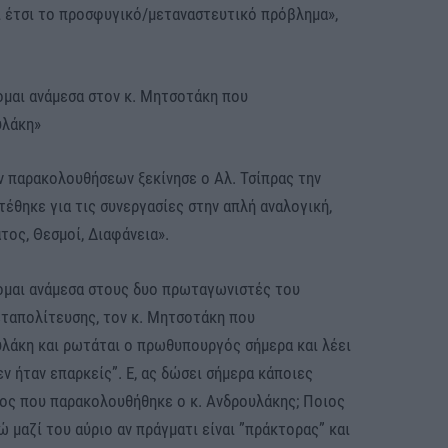
ι έτσι το προσφυγικό/μεταναστευτικό πρόβλημα»,
ομαι ανάμεσα στον κ. Μητσοτάκη που
υλάκη»
ν παρακολουθήσεων ξεκίνησε ο Αλ. Τσίπρας την
έθηκε για τις συνεργασίες στην απλή αναλογική,
τος, Θεσμοί, Διαφάνεια».
θομαι ανάμεσα στους δυο πρωταγωνιστές του
ταπολίτευσης, τον κ. Μητσοτάκη που
λάκη και ρωτάται ο πρωθυπουργός σήμερα και λέει
εν ήταν επαρκείς”. Ε, ας δώσει σήμερα κάποιες
γος που παρακολουθήθηκε ο κ. Ανδρουλάκης; Ποιος
 μαζί του αύριο αν πράγματι είναι ”πράκτορας” και