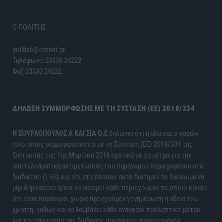
Ο ΠΟΛΙΤΗΣ
politis6@otenet.gr
Τηλέφωνο:23330 24222
Φαξ:23330 24222
ΔΉΛΩΣΗ ΣΥΜΜΌΡΦΩΣΗΣ ΜΕ ΤΗ ΣΎΣΤΑΣΗ (ΕΕ) 2018/334
H ΣΟΥΡΛΟΠΟΥΛΟΣ Α ΚΑΙ ΣΙΑ Ο.Ε
δηλώνει ότι η ίδια και ο παρών
ιστότοπος συμμορφώνονται με τη Σύσταση (ΕΕ) 2018/334 της
Επιτροπής της 1ης Μαρτίου 2018 σχετικά με τα μέτρα για την
αποτελεσματική αντιμετώπιση του παράνομου περιεχομένου στο
διαδίκτυο (L 63) και ότι στο πλαίσιο αυτό διατηρεί το δικαίωμα να
μην δημοσιεύει ή/και να αφαιρεί κάθε περιεχόμενο το οποίο κρίνει
ότι είναι παράνομο, χωρίς προηγούμενη ενημέρωση ή άδεια του
χρήστη, καθώς και να λαμβάνει κάθε αναγκαίο προληπτικό μέτρο
για την αποτροπή της διάδοσης παράνομου περιεχομένου.