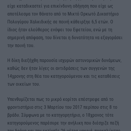
είχε καταδικαστεί για επικίνδυνη οδήγηση που είχε ως
αποτέλεσμα τον θάνατο από το Μικτό Ορκωτό Δικαστήριο
Πολυγύρου Χαλκιδικής σε ποινή κάθειρξηε 6,5 ετών. Ο
ίδιος ήταν ελεύθερος ενόψει του Εφετείου, ενώ με τη
σημερινή απόφαση, του δίνεται η δυνατότητα να εξαγοράσει
την ποινή του.
Η δίκη διεξήχθη παρουσία ισχυρών αστυνομικών δυνάμεων,
καθώς δεν ήταν λίγες οι αντιδράσεις των συγγενών της
14χρονης στη θέα του κατηγορούμενου και τις καταθέσεις
των οικείων του.
Υπενθυμίζεται πως το μικρό κορίτσι επέστρεφε από το
φροντιστήριο στις 3 Μαρτίου του 2017 περίπου στις 8 το
βράδυ. Σύμφωνα με το κατηγορητήριο, ο 18χρονος τότε
κατηγορούμενος παρέσυρε την ανήλικη που διέσχιζε πεζή
τον δρόμο και την εκτίναξε 26 μέτρα μακριά, προκαλώντας