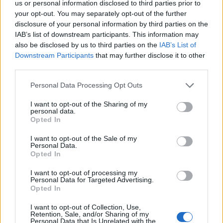
us or personal information disclosed to third parties prior to
your opt-out. You may separately opt-out of the further
disclosure of your personal information by third parties on the
IAB’s list of downstream participants. This information may
also be disclosed by us to third parties on the
IAB’s List of
Downstream Participants
that may further disclose it to other
third parties.
Personal Data Processing Opt Outs
Δράμα:Η γιορτή της Μεταμορφώσεως του Σωτήρος
I want to opt-out of the Sharing of my
personal data.
στον ιερό βράχο της Πρασινάδας
Opted In
Πέμπτη, 6 Αυγούστου 2026 11:40 ΠΜ
I want to opt-out of the Sale of my
Personal Data.
Opted In
I want to opt-out of processing my
Personal Data for Targeted Advertising.
Opted In
I want to opt-out of Collection, Use,
Retention, Sale, and/or Sharing of my
Personal Data that Is Unrelated with the