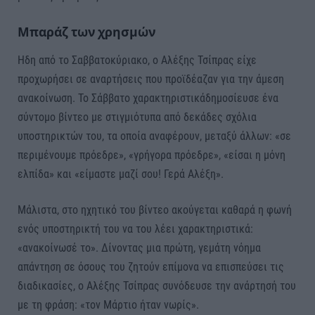
Μπαράζ των χρησμών
Ηδη από το Σαββατοκύριακο, ο Αλέξης Τσίπρας είχε
προχωρήσει σε αναρτήσεις που προϊδέαζαν για την άμεση
ανακοίνωση. Το Σάββατο χαρακτηριστικάδημοσίευσε ένα
σύντομο βίντεο με στιγμιότυπα από δεκάδες σχόλια
υποστηρικτών του, τα οποία αναφέρουν, μεταξύ άλλων: «σε
περιμένουμε πρόεδρε», «γρήγορα πρόεδρε», «είσαι η μόνη
ελπίδα» και «είμαστε μαζί σου! Γερά Αλέξη».
Μάλιστα, στο ηχητικό του βίντεο ακούγεται καθαρά η φωνή
ενός υποστηρικτή του να του λέει χαρακτηριστικά:
«ανακοίνωσέ το». Δίνοντας μια πρώτη, γεμάτη νόημα
απάντηση σε όσους του ζητούν επίμονα να επισπεύσει τις
διαδικασίες, ο Αλέξης Τσίπρας συνόδευσε την ανάρτησή του
με τη φράση: «τον Μάρτιο ήταν νωρίς».