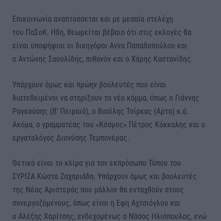
Επικοινωνία αναπτύσσεται και με μεσαία στελέχη
του ΠαΣοΚ. Ηδη, θεωρείται βέβαιο ότι στις εκλογές θα
είναι υποψήφιοι οι δικηγόροι Αννα Παπαδοπούλου και
ο Αντώνης Σαουλίδης, πιθανόν και ο Χάρης Καστανίδης.
Υπάρχουν όμως και πρώην βουλευτές που είναι
διατεθειμένοι να στηρίξουν το νέο κόμμα, όπως ο Γιάννης
Ραγκούσης (Β’ Πειραιά), ο Βασίλης Τσίρκας (Αρτα) κ.ά.
Ακόμα, ο γραμματέας του «Κόσμος» Πέτρος Κόκκαλης και ο
εργατολόγος Διονύσης Τεμπονέρας.
Θετικό είναι το κλίμα για τον εκπρόσωπο Τύπου του
ΣΥΡΙΖΑ Κώστα Ζαχαριάδη. Υπάρχουν όμως και βουλευτές
της Νέας Αριστεράς που μάλλον θα ενταχθούν στους
συνεργαζόμενους, όπως είναι η Εφη Αχτσιόγλου και
ο Αλέξης Χαρίτσης, ενδεχομένως ο Νάσος Ηλιόπουλος, ενώ