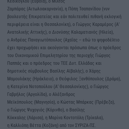
Κεδίκογλου (Εύβοια), ο Μίλτος
Ζαµπάρας (Αιτωλοακαρνανία), η Πόπη Τσαπανίδου (νυν
βουλευτής Επικρατείας και εάν πολιτευθεί πιθανή εκλογική
περιφέρεια είναι η Θεσσαλονίκη), ο Γιώργος Καραµέρος (Α’
Ανατολικής Αττικής), ο Διονύσης Καλαµατιανός (Ηλεία),
ο Ανδρέας Παναγιωτόπουλος (Αχαΐας – εδώ το ψηφοδέλτιο
έχει προχωρήσει και ακούγονται πρόσωπα όπως ο πρόεδρος
του Οικονομικού Επιμελητηρίου της περιοχής Γιώργος
Παππάς και ο πρόεδρος του ΤΕΕ Δυτ. Ελλάδας και
δημοτικός σύμβουλος Βασίλης Αϊβαλής), ο Χάρης
Μαµουλάκης (Ηράκλειο), ο Θεόφιλος Ξανθόπουλος (Δράμα),
η Κατερίνα Νοτοπούλου (Α’ Θεσσαλονίκης), ο Γιώργος
Γαβρήλος (Αργολίδα), ο Αλέξανδρος
Μεϊκόπουλος (Μαγνησία), ο Κώστας Μπάρκας (Πρέβεζα),
ο Γιώργος Ψυχογιός (Κόρινθο), ο Βασίλης
Κόκκαλης (Λάρισα), η Μαρίνα Κοντοτόλη (Τρίκαλα),
η Καλλιόπη Βέττα (Κοζάνη) από τον ΣΥΡΙΖΑ-ΠΣ.