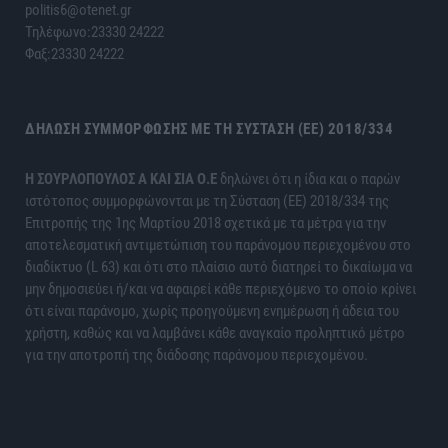
politis6@otenet.gr
Τηλέφωνο:23330 24222
Φαξ:23330 24222
ΔΉΛΩΣΗ ΣΥΜΜΌΡΦΩΣΗΣ ΜΕ ΤΗ ΣΎΣΤΑΣΗ (ΕΕ) 2018/334
H ΣΟΥΡΛΟΠΟΥΛΟΣ Α ΚΑΙ ΣΙΑ Ο.Ε
δηλώνει ότι η ίδια και ο παρών
ιστότοπος συμμορφώνονται με τη Σύσταση (ΕΕ) 2018/334 της
Επιτροπής της 1ης Μαρτίου 2018 σχετικά με τα μέτρα για την
αποτελεσματική αντιμετώπιση του παράνομου περιεχομένου στο
διαδίκτυο (L 63) και ότι στο πλαίσιο αυτό διατηρεί το δικαίωμα να
μην δημοσιεύει ή/και να αφαιρεί κάθε περιεχόμενο το οποίο κρίνει
ότι είναι παράνομο, χωρίς προηγούμενη ενημέρωση ή άδεια του
χρήστη, καθώς και να λαμβάνει κάθε αναγκαίο προληπτικό μέτρο
για την αποτροπή της διάδοσης παράνομου περιεχομένου.