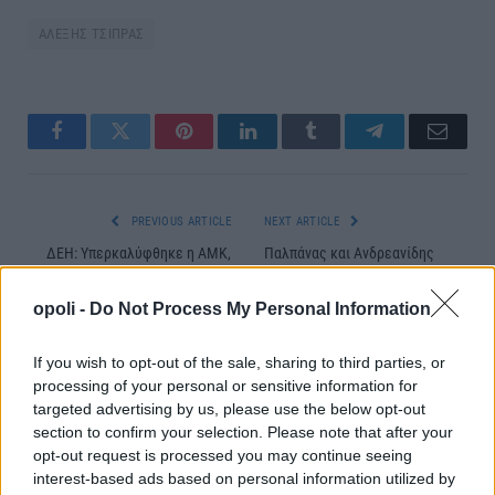
ΑΛΕΞΗΣ ΤΣΙΠΡΑΣ
Facebook
Twitter
Pinterest
LinkedIn
Tumblr
Telegram
Email
PREVIOUS ARTICLE
NEXT ARTICLE
ΔΕΗ: Υπερκαλύφθηκε η ΑΜΚ,
Παλπάνας και Ανδρεανίδης
αντίβαρο για το ΧΑ, ψήφος
εκλέχθηκαν στη νέα Πολιτική
εμπιστοσύνης για την ελληνική
Επιτροπή της Ν.Δ.
opoli -
Do Not Process My Personal Information
αγορά
If you wish to opt-out of the sale, sharing to third parties, or
processing of your personal or sensitive information for
ΣΧΕΤΙΚΈΣ ΑΝΑΡΤΉΣΕΙΣ
targeted advertising by us, please use the below opt-out
section to confirm your selection. Please note that after your
opt-out request is processed you may continue seeing
interest-based ads based on personal information utilized by