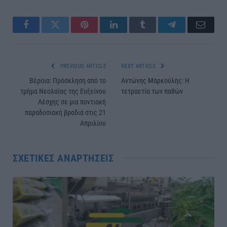
Facebook
Twitter
Pinterest
LinkedIn
Tumblr
Telegram
Email
PREVIOUS ARTICLE
NEXT ARTICLE
Βέροια: Πρόσκληση από το
Αντώνης Μαρκούλης: Η
τμήμα Νεολαίας της Ευξείνου
τετραετία των παθών
Λέσχης σε μια ποντιακή
παραδοσιακή βραδιά στις 21
Απριλίου
ΣΧΕΤΙΚΈΣ ΑΝΑΡΤΉΣΕΙΣ