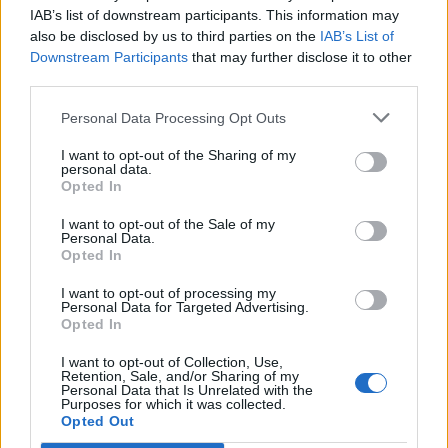
IAB’s list of downstream participants. This information may
also be disclosed by us to third parties on the
IAB’s List of
Downstream Participants
that may further disclose it to other
third parties.
Personal Data Processing Opt Outs
I want to opt-out of the Sharing of my
personal data.
Opted In
Προσωρινή διακοπή τηλεφωνίας και διαδικτυακών
υπηρεσιών στη Διεύθυνση Μεταφορών και
I want to opt-out of the Sale of my
Επικοινωνιών Π.Ε. Ημαθίας
Personal Data.
Opted In
Πέμπτη, 6 Αυγούστου 2026 10:30 ΠΜ
I want to opt-out of processing my
Personal Data for Targeted Advertising.
Opted In
I want to opt-out of Collection, Use,
Retention, Sale, and/or Sharing of my
Personal Data that Is Unrelated with the
Purposes for which it was collected.
Opted Out