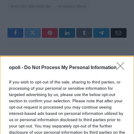
ΕΚΛΟΓΙΚΟ ΑΠΟΤΕΛΕΣΜΑ
Η ΗΜΑΘΙΑ ΨΗΛΑ
Facebook
Twitter
Pinterest
LinkedIn
Tumblr
Telegram
Email
PREVIOUS ARTICLE
NEXT ARTICLE
Το 7ο Δημοτικό Σχολείο
Βέροια: Προκήρυξη Θέσης
opoli -
Do Not Process My Personal Information
Αλεξάνδρειας κατέκτησε το
Εργασίας «Φροντίστριας-
έπαθλο του ταξιδιού στη
Παιδοκόμου»
If you wish to opt-out of the sale, sharing to third parties, or
Νορμανδία
processing of your personal or sensitive information for
targeted advertising by us, please use the below opt-out
section to confirm your selection. Please note that after your
ΣΧΕΤΙΚΈΣ ΑΝΑΡΤΉΣΕΙΣ
opt-out request is processed you may continue seeing
interest-based ads based on personal information utilized by
us or personal information disclosed to third parties prior to
your opt-out. You may separately opt-out of the further
disclosure of your personal information by third parties on the