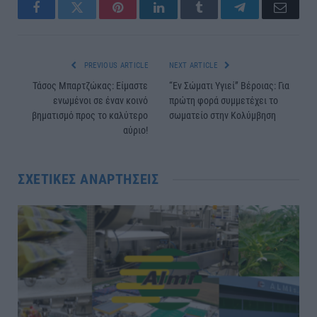
Facebook
Twitter
Pinterest
LinkedIn
Tumblr
Telegram
Email
PREVIOUS ARTICLE
NEXT ARTICLE
Τάσος Μπαρτζώκας: Είμαστε
“Εν Σώματι Υγιεί” Βέροιας: Για
ενωμένοι σε έναν κοινό
πρώτη φορά συμμετέχει το
βηματισμό προς το καλύτερο
σωματείο στην Κολύμβηση
αύριο!
ΣΧΕΤΙΚΈΣ ΑΝΑΡΤΉΣΕΙΣ