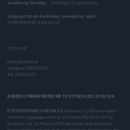
Διευθυντής Σύνταξης :
Αλέξανδρος Σουρλόπουλος
Διαχειριστής και Δικαιούχος του ονόματος τομέα :
ΣΟΥΡΛΟΠΟΥΛΟΣ Α ΚΑΙ ΣΙΑ ΟΕ
Ο ΠΟΛΙΤΗΣ
politis6@otenet.gr
Τηλέφωνο:23330 24222
Φαξ:23330 24222
ΔΉΛΩΣΗ ΣΥΜΜΌΡΦΩΣΗΣ ΜΕ ΤΗ ΣΎΣΤΑΣΗ (ΕΕ) 2018/334
H ΣΟΥΡΛΟΠΟΥΛΟΣ Α ΚΑΙ ΣΙΑ Ο.Ε
δηλώνει ότι η ίδια και ο παρών
ιστότοπος συμμορφώνονται με τη Σύσταση (ΕΕ) 2018/334 της
Επιτροπής της 1ης Μαρτίου 2018 σχετικά με τα μέτρα για την
αποτελεσματική αντιμετώπιση του παράνομου περιεχομένου στο