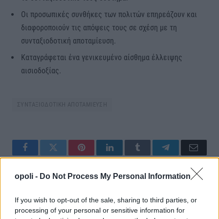
Οι προσωπικές συνθήκες των πολιτών επηρεάζουν και
διαφοροποιούν τις απόψεις τους σε σχέση με τη
συνταξιοδοτική αποταμίευση.
Καταγράφεται ένα γενικευμένο αίσθημα έλλειψης
αισιοδοξίας.
ΣΥΝΤΑΞΙΟΔΟΤΙΚΗ ΑΠΟΤΑΜΙΕΥΣΗ
Facebook
Twitter
Pinterest
LinkedIn
Tumblr
Telegram
Email
opoli -
Do Not Process My Personal Information
PREVIOUS ARTICLE
NEXT ARTICLE
If you wish to opt-out of the sale, sharing to third parties, or
Γάζα: Διακόπηκε η είσοδος
Έρχονται τα δύο «Καλάθια των
processing of your personal or sensitive information for
ανθρωπιστικής βοήθειας και
Χριστουγέννων» για τρόφιμα και