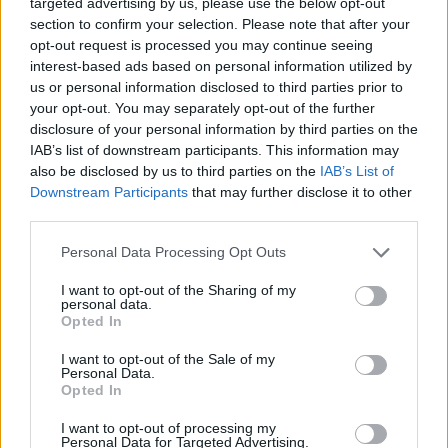
targeted advertising by us, please use the below opt-out
καυσίμων μέσω της Ράφα
παιχνίδια
section to confirm your selection. Please note that after your
opt-out request is processed you may continue seeing
interest-based ads based on personal information utilized by
ΣΧΕΤΙΚΈΣ ΑΝΑΡΤΉΣΕΙΣ
us or personal information disclosed to third parties prior to
your opt-out. You may separately opt-out of the further
disclosure of your personal information by third parties on the
IAB’s list of downstream participants. This information may
also be disclosed by us to third parties on the
IAB’s List of
Downstream Participants
that may further disclose it to other
third parties.
Personal Data Processing Opt Outs
I want to opt-out of the Sharing of my
personal data.
Opted In
I want to opt-out of the Sale of my
Άνω των 20 δισ. ευρώ οι ρυθμίσεις οφειλών από την
Personal Data.
έναρξη λειτουργίας της πλατφόρμας
Opted In
Πέμπτη, 6 Αυγούστου 2026 10:13 ΠΜ
I want to opt-out of processing my
Personal Data for Targeted Advertising.