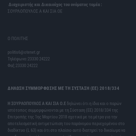
Διαχειριστής και Δικαιούχος του ονόματος τομέα :
ΣΟΥΡΛΟΠΟΥΛΟΣ Α ΚΑΙ ΣΙΑ ΟΕ
Ο ΠΟΛΙΤΗΣ
politis6@otenet.gr
Τηλέφωνο:23330 24222
Φαξ:23330 24222
ΔΉΛΩΣΗ ΣΥΜΜΌΡΦΩΣΗΣ ΜΕ ΤΗ ΣΎΣΤΑΣΗ (ΕΕ) 2018/334
H ΣΟΥΡΛΟΠΟΥΛΟΣ Α ΚΑΙ ΣΙΑ Ο.Ε
δηλώνει ότι η ίδια και ο παρών
ιστότοπος συμμορφώνονται με τη Σύσταση (ΕΕ) 2018/334 της
Επιτροπής της 1ης Μαρτίου 2018 σχετικά με τα μέτρα για την
αποτελεσματική αντιμετώπιση του παράνομου περιεχομένου στο
διαδίκτυο (L 63) και ότι στο πλαίσιο αυτό διατηρεί το δικαίωμα να