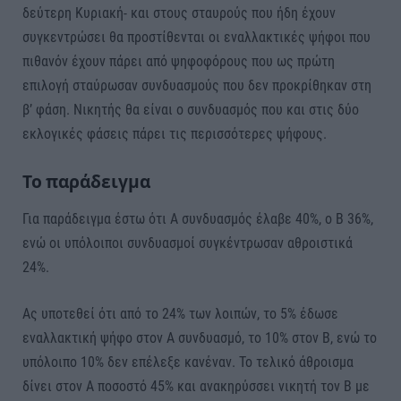
δεύτερη Κυριακή- και στους σταυρούς που ήδη έχουν
συγκεντρώσει θα προστίθενται οι εναλλακτικές ψήφοι που
πιθανόν έχουν πάρει από ψηφοφόρους που ως πρώτη
επιλογή σταύρωσαν συνδυασμούς που δεν προκρίθηκαν στη
β’ φάση. Νικητής θα είναι ο συνδυασμός που και στις δύο
εκλογικές φάσεις πάρει τις περισσότερες ψήφους.
Το παράδειγμα
Για παράδειγμα έστω ότι Α συνδυασμός έλαβε 40%, ο Β 36%,
ενώ οι υπόλοιποι συνδυασμοί συγκέντρωσαν αθροιστικά
24%.
Ας υποτεθεί ότι από το 24% των λοιπών, το 5% έδωσε
εναλλακτική ψήφο στον Α συνδυασμό, το 10% στον Β, ενώ το
υπόλοιπο 10% δεν επέλεξε κανέναν. Το τελικό άθροισμα
δίνει στον Α ποσοστό 45% και ανακηρύσσει νικητή τον Β με