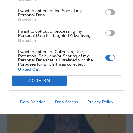
I want to opt-out of the Sale of my
Personal Data.
Opted In
I want to opt-out of processing my
Personal Data for Targeted Advertising.
Opted In
I want to opt-out of Collection, Use,
Retention, Sale, and/or Sharing of my
Personal Data that Is Unrelated with the
Purposes for which it was collected.
Opted Out
”Τρέχουν” οι θερινές εκπτώσεις:Οδηγός για
ασφαλείς αγορές-Ποιες οι ”παγίδες”
CONFIRM
Παρασκευή, 7 Αυγούστου 2026 10:06 ΠΜ
Data Deletion
Data Access
Privacy Policy