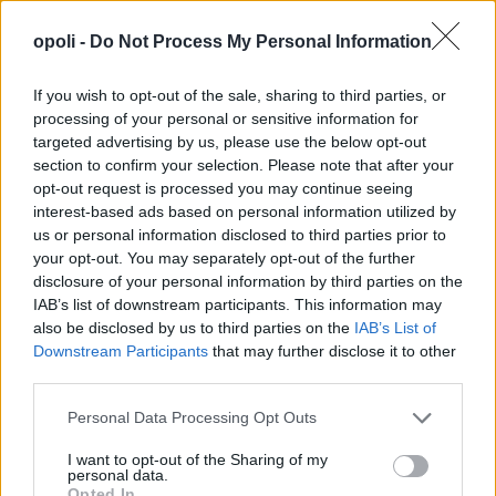
ΑΥΤΟΔΙΟΙΚΗΤΙΚΕΣ ΕΚΛΟΓΕΣ
ΛΙΒΑΝΙΟΣ
opoli -
Do Not Process My Personal Information
ΝΕΟΣ ΕΚΛΟΓΙΚΟΣ ΝΟΜΟΣ
If you wish to opt-out of the sale, sharing to third parties, or
processing of your personal or sensitive information for
targeted advertising by us, please use the below opt-out
Facebook
Twitter
Pinterest
LinkedIn
Tumblr
Telegram
Email
section to confirm your selection. Please note that after your
opt-out request is processed you may continue seeing
interest-based ads based on personal information utilized by
us or personal information disclosed to third parties prior to
PREVIOUS ARTICLE
NEXT ARTICLE
your opt-out. You may separately opt-out of the further
ΔΥΠΑ: Απολύτως νόμιμη και
Μεγάλη μουσική βραδιά με
disclosure of your personal information by third parties on the
διαφανής η προκήρυξη των
Τσαχουρίδη, Καραπαναγιωτίδη
IAB’s list of downstream participants. This information may
προγραμμάτων κατάρτισης – 8
και την Ορχήστρα του Δημήτρη
also be disclosed by us to third parties on the
IAB’s List of
αλήθειες για τις διαδικασίες
Παράσχου στην Αλεξάνδρεια
Downstream Participants
that may further disclose it to other
που ακολουθήθηκαν
third parties.
Personal Data Processing Opt Outs
ΣΧΕΤΙΚΈΣ ΑΝΑΡΤΉΣΕΙΣ
I want to opt-out of the Sharing of my
personal data.
Opted In