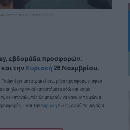
UROKINISSI/ ÃÉÁÍÍÇÓ ÐÁÍÁÃÏÐÏÕËÏÓ)
iday, εβδομάδα προσφορών.
 και την
Κυριακή
26 Νοεμβρίου.
 Friday έχει μετατραπεί σε… μήνα προσφορών, αφού
ά και ηλεκτρονικά καταστήματα εδώ και καιρό.
σι, οι καταναλωτές θα μπορούν να κάνουν τα ψώνια
προσφορές – και την
Κυριακή
26/11, αφού τα μαγαζιά