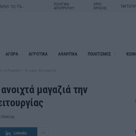
ΠΟΛΙΤΙΚΗ
ΟΡΟΙ
Δράμα:Η γιορτή της Μεταμορφώσεως του Σωτήρος στον ιερό βράχο της Πρασινάδας
ΤΑΥΤΟΤΗ
ΑΠΟΡΡΗΤΟΥ
ΧΡΗΣΗΣ
ΑΓΟΡΑ
ΑΓΡΟΤΙΚΑ
ΑΘΛΗΤΙΚΑ
ΠΟΛΙΤΙΣΜΟΣ
ΚΟΙΝ
ιά την Κυριακή – Οι ώρες λειτουργίας
 ανοιχτά μαγαζιά την
ειτουργίας
 Πολίτης
LinkedIn