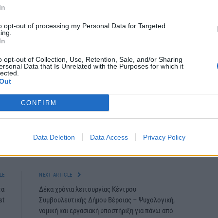
ο το Athens MetroMall, καθώς τα καταστήματα θα
In
Κυριακή 26 Νοεμβρίου με εξίσου μεγάλες προσφορές.
to opt-out of processing my Personal Data for Targeted
ing.
 11 με 7 το απόγευμα.
In
o opt-out of Collection, Use, Retention, Sale, and/or Sharing
α το Mall στο Μαρούσι και το Avenue.
ersonal Data that Is Unrelated with the Purposes for which it
lected.
Out
CONFIRM
Data Deletion
Data Access
Privacy Policy
itter
Pinterest
LinkedIn
Tumblr
Telegram
Email
LE
NEXT ARTICLE
τα
Δέκα χρόνια λειτουργίας Κέντρου
st
Συμβουλευτικής Δήμου Βέροιας – Ψυχολογική,
νομική και εργασιακή υποστήριξη για πάνω από