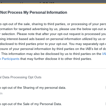
ίας την Κυριακή 26/11
Not Process My Personal Information
ας δεν έχει ενημερώσει σχετικά με το ωράριο των
όσο, συνήθως, ανοίγουν 11.00 με 19:00.
to opt-out of the sale, sharing to third parties, or processing of your per
formation for targeted advertising by us, please use the below opt-out s
r selection. Please note that after your opt-out request is processed y
 των εμπορικών καταστημάτων
eing interest-based ads based on personal information utilized by us or
disclosed to third parties prior to your opt-out. You may separately opt-
ειτουργίας των καταστημάτων τους έχουν βγάλει τα
losure of your personal information by third parties on the IAB’s list of
ήματα.
. This information may also be disclosed by us to third parties on the
IA
Participants
that may further disclose it to other third parties.
l Data Processing Opt Outs
 εμπορικού επί της Κηφισίας τα καταστήματα θα
κή 26 Νοεμβρίου από τις 11 έως τις 19.00.
o opt-out of the Sharing of my personal data.
In
o opt-out of the Sale of my Personal Data.