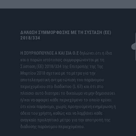
ΔΉΛΩΣΗ ΣΥΜΜΌΡΦΩΣΗΣ ΜΕ ΤΗ ΣΎΣΤΑΣΗ (ΕΕ)
2018/334
H ΣΟΥΡΛΟΠΟΥΛΟΣ Α ΚΑΙ ΣΙΑ Ο.Ε
δηλώνει ότι η ίδια
και ο παρών ιστότοπος συμμορφώνονται με τη
Σύσταση (ΕΕ) 2018/334 της Επιτροπής της 1ης
Μαρτίου 2018 σχετικά με τα μέτρα για την
αποτελεσματική αντιμετώπιση του παράνομου
περιεχομένου στο διαδίκτυο (L 63) και ότι στο
πλαίσιο αυτό διατηρεί το δικαίωμα να μην δημοσιεύει
ή/και να αφαιρεί κάθε περιεχόμενο το οποίο κρίνει
ότι είναι παράνομο, χωρίς προηγούμενη ενημέρωση ή
άδεια του χρήστη, καθώς και να λαμβάνει κάθε
αναγκαίο προληπτικό μέτρο για την αποτροπή της
διάδοσης παράνομου περιεχομένου.