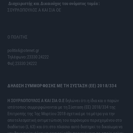
Διαχειριστής και Δικαιούχος του ονόματος τομέα :
ΣΟΥΡΛΟΠΟΥΛΟΣ Α ΚΑΙ ΣΙΑ ΟΕ
Ο ΠΟΛΙΤΗΣ
politis6@otenet.gr
Τηλέφωνο:23330 24222
Φαξ:23330 24222
ΔΉΛΩΣΗ ΣΥΜΜΌΡΦΩΣΗΣ ΜΕ ΤΗ ΣΎΣΤΑΣΗ (ΕΕ) 2018/334
H ΣΟΥΡΛΟΠΟΥΛΟΣ Α ΚΑΙ ΣΙΑ Ο.Ε
δηλώνει ότι η ίδια και ο παρών
ιστότοπος συμμορφώνονται με τη Σύσταση (ΕΕ) 2018/334 της
Επιτροπής της 1ης Μαρτίου 2018 σχετικά με τα μέτρα για την
αποτελεσματική αντιμετώπιση του παράνομου περιεχομένου στο
διαδίκτυο (L 63) και ότι στο πλαίσιο αυτό διατηρεί το δικαίωμα να