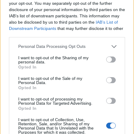
your opt-out. You may separately opt-out of the further
disclosure of your personal information by third parties on the
IAB’s list of downstream participants. This information may
also be disclosed by us to third parties on the
IAB’s List of
Downstream Participants
that may further disclose it to other
third parties.
Personal Data Processing Opt Outs
I want to opt-out of the Sharing of my
personal data.
Opted In
Βέροια: «Είμαι η γυναίκα μου» με τον Αντώνη
I want to opt-out of the Sale of my
Λουδάρο την Παρασκεύση 21 Φεβρουαρίου
Personal Data.
Opted In
2025 στον Κινηματογράφο ΣΤΑΡ
I want to opt-out of processing my
ΒΕΡΟΙΑ
Παρασκευή, 14 Φεβρουαρίου 2025 8:50 ΠΜ
Ο Πολίτης
Personal Data for Targeted Advertising.
Opted In
Ένας ηθοποιός, τριάντα ρόλοι. Με τη διπλή ιδιότητα του ερμηνευτή
– σκηνοθέτη, ο ταλαντούχος ηθοποιός Αντώνης Λουδάρος, μετά
I want to opt-out of Collection, Use,
Retention, Sale, and/or Sharing of my
τις καθηλωτικές…
Personal Data that Is Unrelated with the
Purposes for which it was collected.