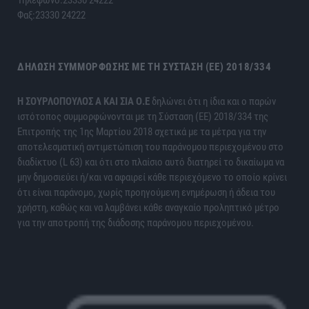
Τηλέφωνο:23330 24222
Φαξ:23330 24222
ΔΉΛΩΣΗ ΣΥΜΜΌΡΦΩΣΗΣ ΜΕ ΤΗ ΣΎΣΤΑΣΗ (ΕΕ) 2018/334
H ΣΟΥΡΛΟΠΟΥΛΟΣ Α ΚΑΙ ΣΙΑ Ο.Ε
δηλώνει ότι η ίδια και ο παρών
ιστότοπος συμμορφώνονται με τη Σύσταση (ΕΕ) 2018/334 της
Επιτροπής της 1ης Μαρτίου 2018 σχετικά με τα μέτρα για την
αποτελεσματική αντιμετώπιση του παράνομου περιεχομένου στο
διαδίκτυο (L 63) και ότι στο πλαίσιο αυτό διατηρεί το δικαίωμα να
μην δημοσιεύει ή/και να αφαιρεί κάθε περιεχόμενο το οποίο κρίνει
ότι είναι παράνομο, χωρίς προηγούμενη ενημέρωση ή άδεια του
χρήστη, καθώς και να λαμβάνει κάθε αναγκαίο προληπτικό μέτρο
για την αποτροπή της διάδοσης παράνομου περιεχομένου.