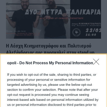
Η Λέσχη Κινηματογράφου και Πολιτισμού
Αλεξάνδρειας σας προσκαλεί στην stand up
comedy παράσταση
opoli -
Do Not Process My Personal Information
ΑΛΕΞΑΝΔΡΕΙΑ
Τετάρτη, 19 Φεβρουαρίου 2025 8:36 ΠΜ
Ο Πολίτης
If you wish to opt-out of the sale, sharing to third parties, or
Η Λέσχη Κινηματογράφου και Πολιτισμού Αλεξάνδρειας σας
processing of your personal or sensitive information for
προσκαλεί στην πιο hot παράσταση της χρονιάς ,το Σάββατο
targeted advertising by us, please use the below opt-out
22/2 στις 21:00 στην Λέσχη Κινηματόδρασις (Σοφ. Βενιζέλου 9).
section to confirm your selection. Please note that after your
“ΔΥΟ ΜΕΤΡΑ ΠΑΛΙΚΑΡΙΑ”, μια stand up…
opt-out request is processed you may continue seeing
interest-based ads based on personal information utilized by
us or personal information disclosed to third parties prior to