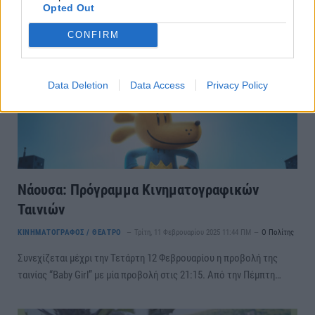
Opted Out
CONFIRM
Data Deletion
Data Access
Privacy Policy
Νάουσα: Πρόγραμμα Κινηματογραφικών
Ταινιών
ΚΙΝΗΜΑΤΟΓΡΑΦΟΣ / ΘΕΑΤΡΟ
Τρίτη, 11 Φεβρουαρίου 2025 11:44 ΠΜ
Ο Πολίτης
Συνεχίζεται μέχρι την Τετάρτη 12 Φεβρουαρίου η προβολή της
ταινίας “Baby Girl” με μία προβολή στις 21:15. Από την Πέμπτη…