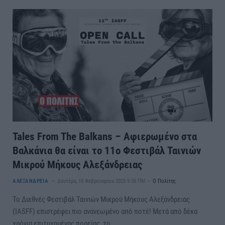
Tales From The Balkans – Αφιερωμένο στα
Βαλκάνια θα είναι το 11ο Φεστιβάλ Ταινιών
Μικρού Μήκους Αλεξάνδρειας
ΑΛΕΞΑΝΔΡΕΙΑ
Δευτέρα, 10 Φεβρουαρίου 2025 9:55 ΠΜ
Ο Πολίτης
Το Διεθνές Φεστιβάλ Ταινιών Μικρού Μήκους Αλεξάνδρειας
(IASFF) επιστρέφει πιο ανανεωμένο από ποτέ! Μετά από δέκα
χρόνια επιτυχημένης πορείας, το…