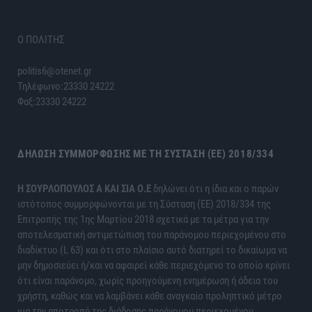
Ο ΠΟΛΙΤΗΣ
politis6@otenet.gr
Τηλέφωνο:23330 24222
Φαξ:23330 24222
ΔΉΛΩΣΗ ΣΥΜΜΌΡΦΩΣΗΣ ΜΕ ΤΗ ΣΎΣΤΑΣΗ (ΕΕ) 2018/334
H ΣΟΥΡΛΟΠΟΥΛΟΣ Α ΚΑΙ ΣΙΑ Ο.Ε
δηλώνει ότι η ίδια και ο παρών
ιστότοπος συμμορφώνονται με τη Σύσταση (ΕΕ) 2018/334 της
Επιτροπής της 1ης Μαρτίου 2018 σχετικά με τα μέτρα για την
αποτελεσματική αντιμετώπιση του παράνομου περιεχομένου στο
διαδίκτυο (L 63) και ότι στο πλαίσιο αυτό διατηρεί το δικαίωμα να
μην δημοσιεύει ή/και να αφαιρεί κάθε περιεχόμενο το οποίο κρίνει
ότι είναι παράνομο, χωρίς προηγούμενη ενημέρωση ή άδεια του
χρήστη, καθώς και να λαμβάνει κάθε αναγκαίο προληπτικό μέτρο
για την αποτροπή της διάδοσης παράνομου περιεχομένου.