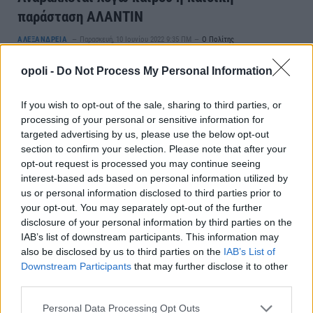
παράσταση ΑΛΑΝΤΙΝ
ΑΛΕΞΑΝΔΡΕΙΑ
Παρασκευή, 10 Ιουνίου 2022 9:35 ΠΜ
Ο Πολίτης
H προγραμματισμένη για σήμερα παιδική θεατρική παράσταση ”Α Λ
opoli -
Do Not Process My Personal Information
Α Ν Τ Ι Ν ” λόγω δυσμενών καιρικών συνθηκών, αναβάλλετε…
If you wish to opt-out of the sale, sharing to third parties, or
processing of your personal or sensitive information for
targeted advertising by us, please use the below opt-out
section to confirm your selection. Please note that after your
opt-out request is processed you may continue seeing
interest-based ads based on personal information utilized by
us or personal information disclosed to third parties prior to
your opt-out. You may separately opt-out of the further
disclosure of your personal information by third parties on the
IAB’s list of downstream participants. This information may
also be disclosed by us to third parties on the
IAB’s List of
Downstream Participants
that may further disclose it to other
third parties.
ΔΗΠΕΘΕ ΒΕΡΟΙΑΣ: Κι άλλο ΓΙΑΚ!
Personal Data Processing Opt Outs