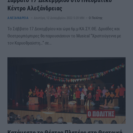
Σάββατο 17 Δεκεμβρίου στο Πνευματικό
Κέντρο Αλεξάνδρειας
ΑΛΕΞΑΝΔΡΕΙΑ
Δευτέρα, 12 Δεκεμβρίου 2022 5:20 ΜΜ
Ο Πολίτης
To Σάββατο 17 Δεκεμβρίου και ώρα 6μ.μ ΚΑ.ΣΥ.ΘΕ. Δρυάδες και
Θεατρομπόμπιρες θα παρουσιάσουν το Musical “Χριστούγεννα με
τον Καρυοθραύστη…” σε…
Κατάμεστο το Θέατρο Πλατέος στη Θεατρική