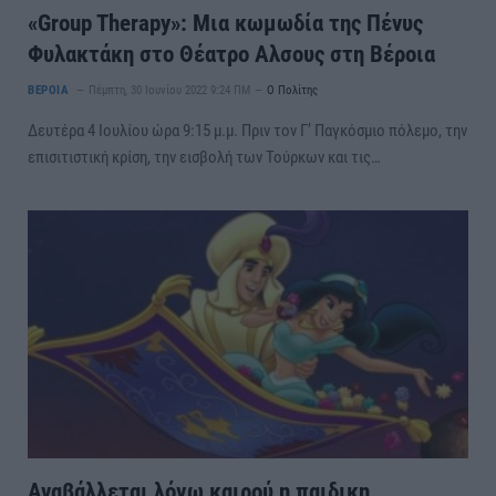
«Group Therapy»: Μια κωμωδία της Πένυς
Φυλακτάκη στο Θέατρο Αλσους στη Βέροια
ΒΕΡΟΙΑ
Πέμπτη, 30 Ιουνίου 2022 9:24 ΠΜ
Ο Πολίτης
Δευτέρα 4 Ιουλίου ώρα 9:15 μ.μ. Πριν τον Γ’ Παγκόσμιο πόλεμο, την
επισιτιστική κρίση, την εισβολή των Τούρκων και τις…
Αναβάλλεται λόγω καιρού η παιδικη