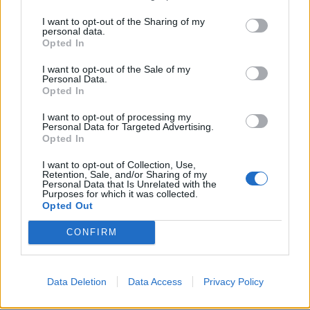
ΒΕΡΟΙΑ
Τετάρτη, 8 Ιουνίου 2022 4:14 ΜΜ
Ο Πολίτης
I want to opt-out of the Sharing of my
Μετά από τρεις -γεμάτες θεατές και αγάπη- παραστάσεις, οι ήρωες
personal data.
Opted In
του Δ. Παπαμάρκου και της ομάδας “Σανίδι” των θεατρικών μας…
I want to opt-out of the Sale of my
Personal Data.
Opted In
I want to opt-out of processing my
Personal Data for Targeted Advertising.
Opted In
I want to opt-out of Collection, Use,
Retention, Sale, and/or Sharing of my
Personal Data that Is Unrelated with the
Purposes for which it was collected.
Opted Out
CONFIRM
Μια εκπληκτική θεατρική παράσταση
βασισμένη στο παραμύθι “Η Ποντικίνα η
Data Deletion
Data Access
Privacy Policy
Πικασίνα”