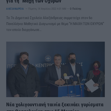
για τη “Μάχη των Οχυρών”
ΑΛΕΞΑΝΔΡΕΙΑ
Πέμπτη, 14 Απριλίου 2022 4:01 ΜΜ
Ο Πολίτης
Το 7ο Δημοτικό Σχολείο Αλεξάνδρειας συμμετείχε στον 6ο
Πανελλήνιο Μαθητικό Διαγωνισμό με θέμα “Η ΜΑΧΗ ΤΩΝ ΟΧΥΡΩΝ”
τον οποίο διοργάνωσε…
Νέα χολιγουντιανή ταινία ξεκινάει γυρίσματα