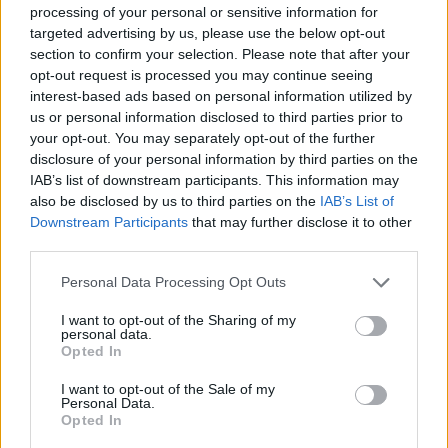
processing of your personal or sensitive information for
targeted advertising by us, please use the below opt-out
section to confirm your selection. Please note that after your
opt-out request is processed you may continue seeing
interest-based ads based on personal information utilized by
us or personal information disclosed to third parties prior to
your opt-out. You may separately opt-out of the further
disclosure of your personal information by third parties on the
Οι Πανελληνιονίκες αθλήτριες του ΑΠΣ
IAB’s list of downstream participants. This information may
ΒΕΡΟΗ στον Δήμαρχο Βέροιας
also be disclosed by us to third parties on the
IAB’s List of
Downstream Participants
that may further disclose it to other
ΒΕΡΟΙΑ
Πέμπτη, 16 Απριλίου 2026 1:34 ΜΜ
Ο Πολίτης
third parties.
Τις αθλήτριες της ακροβατικής γυμναστικής του ΑΠΣ ΒΕΡΟΗ
Personal Data Processing Opt Outs
Βέροιας που κατέκτησαν χρυσά και ασημένια μετάλλια στο
Πανελλήνιο Πρωτάθλημα στις…
I want to opt-out of the Sharing of my
personal data.
Opted In
I want to opt-out of the Sale of my
Personal Data.
Opted In