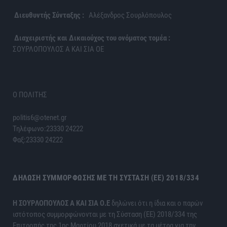
Διευθυντής Σύνταξης :
Αλέξανδρος Σουρλόπουλος
Διαχειριστής και Δικαιούχος του ονόματος τομέα :
ΣΟΥΡΛΟΠΟΥΛΟΣ Α ΚΑΙ ΣΙΑ ΟΕ
Ο ΠΟΛΙΤΗΣ
politis6@otenet.gr
Τηλέφωνο:23330 24222
Φαξ:23330 24222
ΔΉΛΩΣΗ ΣΥΜΜΌΡΦΩΣΗΣ ΜΕ ΤΗ ΣΎΣΤΑΣΗ (ΕΕ) 2018/334
H ΣΟΥΡΛΟΠΟΥΛΟΣ Α ΚΑΙ ΣΙΑ Ο.Ε
δηλώνει ότι η ίδια και ο παρών
ιστότοπος συμμορφώνονται με τη Σύσταση (ΕΕ) 2018/334 της
Επιτροπής της 1ης Μαρτίου 2018 σχετικά με τα μέτρα για την