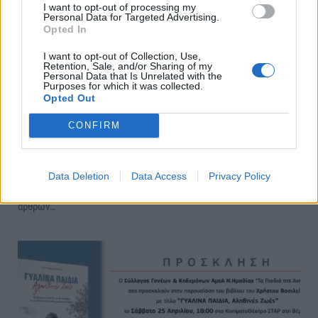
I want to opt-out of processing my
Personal Data for Targeted Advertising.
Opted In
I want to opt-out of Collection, Use,
Retention, Sale, and/or Sharing of my
Personal Data that Is Unrelated with the
Purposes for which it was collected.
Opted Out
Πρόσκληση Δημοτικής Κοινότητας Βέροιας
CONFIRM
ΒΕΡΟΙΑ
Τετάρτη, 15 Απριλίου 2026 12:59 ΜΜ
Ο Πολίτης
Σύμφωνα με τις διατάξεις του άρθρου 79 του Ν.3852/2010, όπως
Data Deletion
Data Access
Privacy Policy
αντικαταστάθηκε από το άρθρο 2 του Ν.4257/2014 και των
άρθρων…