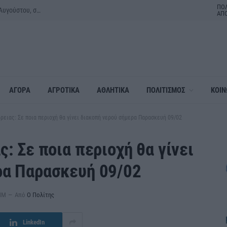
ΠΟΛ
“Back to the ’80s & ’90s” με τον Κώστα Μπίγαλη την Πέμπτη 27 Αυγούστου, στο 1ο Φεστιβάλ Κοινοτήτων του Δήμου Αλεξάνδρειας
ΑΠ
ΑΓΟΡΑ
ΑΓΡΟΤΙΚΑ
ΑΘΛΗΤΙΚΑ
ΠΟΛΙΤΙΣΜΟΣ
ΚΟΙΝ
δρειας: Σε ποια περιοχή θα γίνει διακοπή νερού σήμερα Παρασκευή 09/02
: Σε ποια περιοχή θα γίνει
ρα Παρασκευή 09/02
 ΠΜ
Από
Ο Πολίτης
LinkedIn