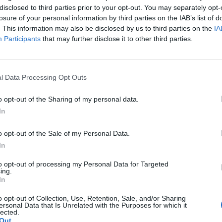
disclosed to third parties prior to your opt-out. You may separately opt-
losure of your personal information by third parties on the IAB’s list of
. This information may also be disclosed by us to third parties on the
IA
Participants
that may further disclose it to other third parties.
itter
Pinterest
LinkedIn
Tumblr
Telegram
Email
l Data Processing Opt Outs
LE
NEXT ARTICLE
o opt-out of the Sharing of my personal data.
ης
Συνεχίζονται σήμερα οι εργασίες
In
ις
ασφαλτόστρωσης στην Εθνική Οδό 2
κά
Θεσσαλονίκης – Έδεσσας
o opt-out of the Sale of my Personal Data.
In
to opt-out of processing my Personal Data for Targeted
ing.
In
o opt-out of Collection, Use, Retention, Sale, and/or Sharing
ersonal Data that Is Unrelated with the Purposes for which it
lected.
Out