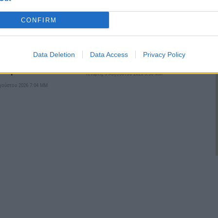
CONFIRM
 νερού στην
Διακοπή νερού αύριο
λόγω εργασιών στη
Πέμπτη στην Αλεξάνδρεια –
Data Deletion
Data Access
Privacy Policy
επεξεργασίας
Δείτε πού
 νερού
Τετάρτη, 5 Αυγούστου 2026 3:50 ΜΜ
υγούστου 2026 7:04 ΜΜ