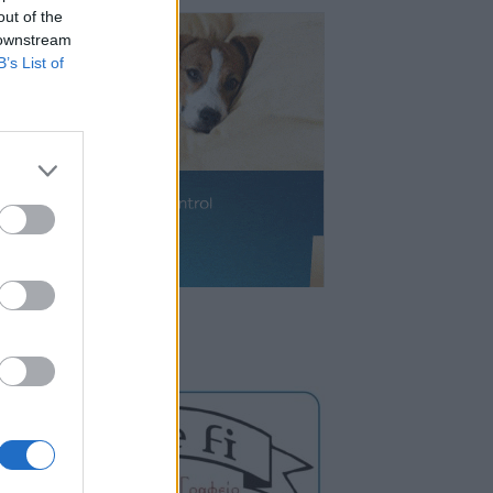
out of the
 downstream
B’s List of