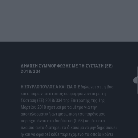
ΔΉΛΩΣΗ ΣΥΜΜΌΡΦΩΣΗΣ ΜΕ ΤΗ ΣΎΣΤΑΣΗ (ΕΕ)
2018/334
H ΣΟΥΡΛΟΠΟΥΛΟΣ Α ΚΑΙ ΣΙΑ Ο.Ε
δηλώνει ότι η ίδια
και ο παρών ιστότοπος συμμορφώνονται με τη
Σύσταση (ΕΕ) 2018/334 της Επιτροπής της 1ης
Μαρτίου 2018 σχετικά με τα μέτρα για την
αποτελεσματική αντιμετώπιση του παράνομου
περιεχομένου στο διαδίκτυο (L 63) και ότι στο
πλαίσιο αυτό διατηρεί το δικαίωμα να μην δημοσιεύει
ή/και να αφαιρεί κάθε περιεχόμενο το οποίο κρίνει