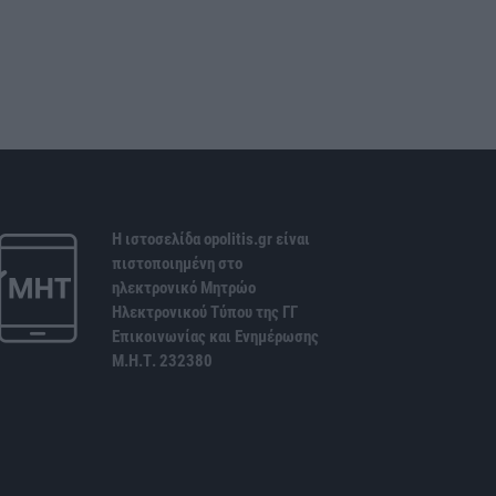
Η ιστοσελίδα opolitis.gr είναι
πιστοποιημένη στο
ηλεκτρονικό Μητρώο
Ηλεκτρονικού Τύπου της ΓΓ
Επικοινωνίας και Ενημέρωσης
Μ.Η.Τ. 232380