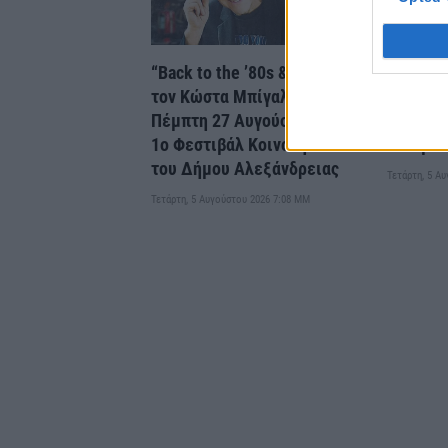
“Back to the ’80s & ’90s” με
Διακοπή
τον Κώστα Μπίγαλη την
Κυψέλη 
Πέμπτη 27 Αυγούστου, στο
μονάδα 
1ο Φεστιβάλ Κοινοτήτων
πόσιμου
του Δήμου Αλεξάνδρειας
Τετάρτη, 5 Α
Τετάρτη, 5 Αυγούστου 2026 7:08 ΜΜ