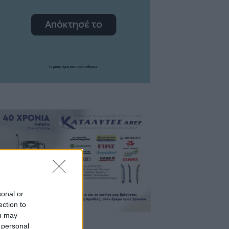
sonal or
ection to
ou may
 personal