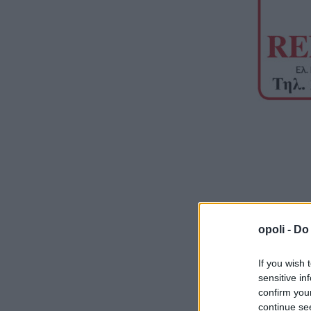
Εκ της
opoli -
Do 
Υπηρεσία
If you wish 
sensitive in
confirm you
continue se