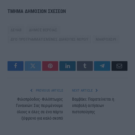
ΤΜΗΜΑ ΔΗΜΟΣΙΩΝ ΣΧΕΣΕΩΝ
ΔΕΥΑΒ
ΔΗΜΟΣ ΒΕΡΟΙΑΣ
ΔΥΟ ΠΡΟΓΡΑΜΜΑΤΙΣΜΕΝΕΣ ΔΙΑΚΟΠΕΣ ΝΕΡΟΥ
ΜΑΚΡΟΧΩΡΙ
Facebook
Twitter
Pinterest
LinkedIn
Tumblr
Telegram
Email
PREVIOUS ARTICLE
NEXT ARTICLE
Φιλοπρόοδος- Φιλόπτωχος
Βαμβάκι: Παρατείνεται η
Γυναικών: Σας περιμένουμε
υποβολή αιτήσεων
όλους κ όλες σε ένα πάρτυ
πιστοποίησης
ξέφρενο για καλό σκοπό