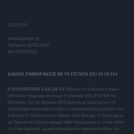
Ο ΠΟΛΙΤΗΣ
politis6@otenet.gr
Τηλέφωνο:23330 24222
Φαξ:23330 24222
ΔΉΛΩΣΗ ΣΥΜΜΌΡΦΩΣΗΣ ΜΕ ΤΗ ΣΎΣΤΑΣΗ (ΕΕ) 2018/334
H ΣΟΥΡΛΟΠΟΥΛΟΣ Α ΚΑΙ ΣΙΑ Ο.Ε
δηλώνει ότι η ίδια και ο παρών
ιστότοπος συμμορφώνονται με τη Σύσταση (ΕΕ) 2018/334 της
Επιτροπής της 1ης Μαρτίου 2018 σχετικά με τα μέτρα για την
αποτελεσματική αντιμετώπιση του παράνομου περιεχομένου στο
διαδίκτυο (L 63) και ότι στο πλαίσιο αυτό διατηρεί το δικαίωμα να
μην δημοσιεύει ή/και να αφαιρεί κάθε περιεχόμενο το οποίο κρίνει
ότι είναι παράνομο, χωρίς προηγούμενη ενημέρωση ή άδεια του