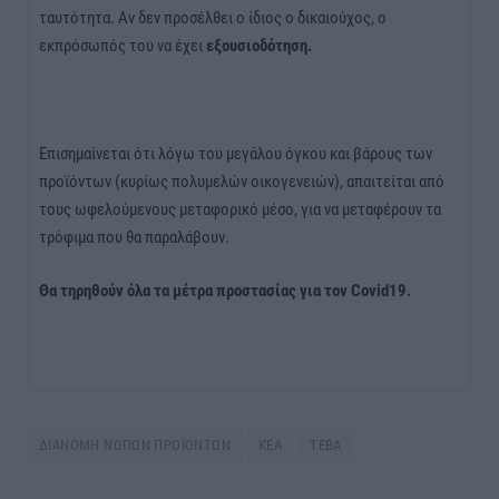
ταυτότητα. Αν δεν προσέλθει ο ίδιος ο δικαιούχος, ο
εκπρόσωπός του να έχει
εξουσιοδότηση.
Επισημαίνεται ότι λόγω του μεγάλου όγκου και βάρους των
προϊόντων (κυρίως πολυμελών οικογενειών), απαιτείται από
τους ωφελούμενους μεταφορικό μέσο, για να μεταφέρουν τα
τρόφιμα που θα παραλάβουν.
Θα τηρηθούν όλα τα μέτρα προστασίας για τον
Covid
19.
ΔΙΑΝΟΜΗ ΝΩΠΩΝ ΠΡΟΪΟΝΤΩΝ
ΚΕΑ
ΤΕΒΑ