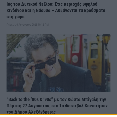
Ιός του Δυτικού Νείλου: Στις περιοχές υψηλού
κινδύνου και η Νάουσα – Αυξάνονται τα κρούσματα
στη χώρα
Πέμπτη, 6 Αυγούστου 2026 10:12 ΠΜ
“Back to the ’80s & ’90s” με τον Κώστα Μπίγαλη την
Πέμπτη 27 Αυγούστου, στο 1ο Φεστιβάλ Κοινοτήτων
του Δήμου Αλεξάνδρειας