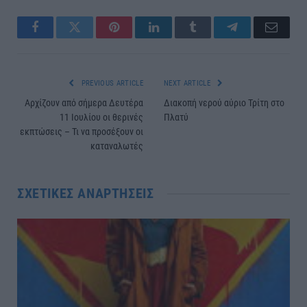
Facebook
Twitter
Pinterest
LinkedIn
Tumblr
Telegram
Email
PREVIOUS ARTICLE
NEXT ARTICLE
Αρχίζουν από σήμερα Δευτέρα
Διακοπή νερού αύριο Τρίτη στο
11 Ιουλίου οι θερινές
Πλατύ
εκπτώσεις – Τι να προσέξουν οι
καταναλωτές
ΣΧΕΤΙΚΈΣ ΑΝΑΡΤΉΣΕΙΣ