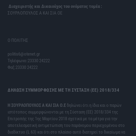
Διαχειριστής και Δικαιούχος του ονόματος τομέα :
ΣΟΥΡΛΟΠΟΥΛΟΣ Α ΚΑΙ ΣΙΑ ΟΕ
Ο ΠΟΛΙΤΗΣ
politis6@otenet.gr
Τηλέφωνο:23330 24222
Φαξ:23330 24222
ΔΉΛΩΣΗ ΣΥΜΜΌΡΦΩΣΗΣ ΜΕ ΤΗ ΣΎΣΤΑΣΗ (ΕΕ) 2018/334
H ΣΟΥΡΛΟΠΟΥΛΟΣ Α ΚΑΙ ΣΙΑ Ο.Ε
δηλώνει ότι η ίδια και ο παρών
ιστότοπος συμμορφώνονται με τη Σύσταση (ΕΕ) 2018/334 της
Επιτροπής της 1ης Μαρτίου 2018 σχετικά με τα μέτρα για την
αποτελεσματική αντιμετώπιση του παράνομου περιεχομένου στο
διαδίκτυο (L 63) και ότι στο πλαίσιο αυτό διατηρεί το δικαίωμα να