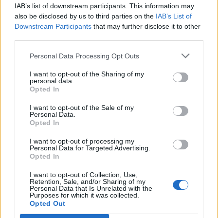
IAB’s list of downstream participants. This information may
also be disclosed by us to third parties on the
IAB’s List of
Εορτολόγιο:Ποιοι γιορτάζουν σήμερα 7 Αυγούστου
Downstream Participants
that may further disclose it to other
third parties.
Παρασκευή, 7 Αυγούστου 2026 9:50 ΠΜ
Personal Data Processing Opt Outs
I want to opt-out of the Sharing of my
personal data.
Opted In
I want to opt-out of the Sale of my
Personal Data.
Opted In
I want to opt-out of processing my
Personal Data for Targeted Advertising.
Opted In
I want to opt-out of Collection, Use,
Ο καιρός σε Μακεδονία και Θράκη
Retention, Sale, and/or Sharing of my
Personal Data that Is Unrelated with the
Purposes for which it was collected.
Παρασκευή, 7 Αυγούστου 2026 9:40 ΠΜ
Opted Out