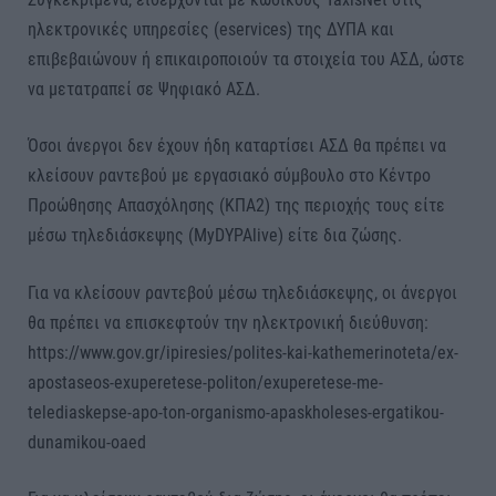
ηλεκτρονικές υπηρεσίες (eservices) της ΔΥΠΑ και
επιβεβαιώνουν ή επικαιροποιούν τα στοιχεία του ΑΣΔ, ώστε
να μετατραπεί σε Ψηφιακό ΑΣΔ.
Όσοι άνεργοι δεν έχουν ήδη καταρτίσει ΑΣΔ θα πρέπει να
κλείσουν ραντεβού με εργασιακό σύμβουλο στο Κέντρο
Προώθησης Απασχόλησης (ΚΠΑ2) της περιοχής τους είτε
μέσω τηλεδιάσκεψης (MyDYPAlive) είτε δια ζώσης.
Για να κλείσουν ραντεβού μέσω τηλεδιάσκεψης, οι άνεργοι
θα πρέπει να επισκεφτούν την ηλεκτρονική διεύθυνση:
https://www.gov.gr/ipiresies/polites-kai-kathemerinoteta/ex-
apostaseos-exuperetese-politon/exuperetese-me-
telediaskepse-apo-ton-organismo-apaskholeses-ergatikou-
dunamikou-oaed