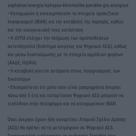
asphalise/anergia/ephapax-khrematike-parokhe-gia-anergous
• Καταχωρούν ή επικαιροποιούν τα στοιχεία τραπεζικού
λογαριασμού (IBAN) για την καταβολή της παροχής, καθώς
και την οικογενειακή τους κατάσταση
• Η ΔΥΠΑ ελέγχει την πλήρωση των προϋποθέσεων
αυτεπάγγελτα (διάστημα ανεργίας και Ψηφιακό ΑΣΔ), καθώς
και μέσω διασταύρωσης με τα στοιχεία αρμόδιων φορέων
(ΑΑΔΕ, ΗΔΙΚΑ)
• Η καταβολή γίνεται αυτόματα στους λογαριασμούς των
δικαιούχων
• Επισημαίνεται ότι μόνο όσοι είναι μακροχρόνια άνεργοι
πάνω από 5 έτη και καταρτίσουν Ψηφιακό ΑΣΔ μπορούν να
εισέλθουν στην πλατφόρμα και να καταχωρίσουν ΙΒΑΝ.
Όσοι άνεργοι έχουν ήδη καταρτίσει Ατομικό Σχέδιο Δράσης
(ΑΣΔ) θα πρέπει να το μετατρέψουν σε Ψηφιακό ΑΣΔ.
Συγκεκριμένα, εισέρχονται με κωδικούς TaxisNet στις