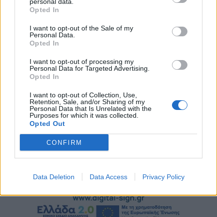
personal data.
υπηρεσιών στη Διεύθυνση Μεταφορών και
Opted In
Επικοινωνιών Π.Ε. Ημαθίας
I want to opt-out of the Sale of my
Personal Data.
Πέμπτη, 6 Αυγούστου 2026 10:30 ΠΜ
Opted In
I want to opt-out of processing my
Personal Data for Targeted Advertising.
Opted In
I want to opt-out of Collection, Use,
Retention, Sale, and/or Sharing of my
Personal Data that Is Unrelated with the
Purposes for which it was collected.
Opted Out
CONFIRM
Data Deletion
Data Access
Privacy Policy