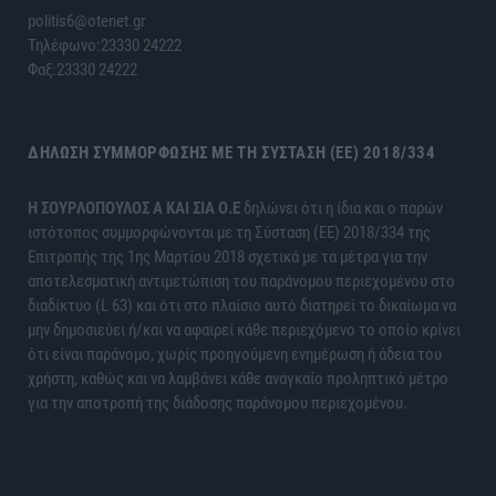
politis6@otenet.gr
Τηλέφωνο:23330 24222
Φαξ:23330 24222
ΔΉΛΩΣΗ ΣΥΜΜΌΡΦΩΣΗΣ ΜΕ ΤΗ ΣΎΣΤΑΣΗ (ΕΕ) 2018/334
H ΣΟΥΡΛΟΠΟΥΛΟΣ Α ΚΑΙ ΣΙΑ Ο.Ε
δηλώνει ότι η ίδια και ο παρών
ιστότοπος συμμορφώνονται με τη Σύσταση (ΕΕ) 2018/334 της
Επιτροπής της 1ης Μαρτίου 2018 σχετικά με τα μέτρα για την
αποτελεσματική αντιμετώπιση του παράνομου περιεχομένου στο
διαδίκτυο (L 63) και ότι στο πλαίσιο αυτό διατηρεί το δικαίωμα να
μην δημοσιεύει ή/και να αφαιρεί κάθε περιεχόμενο το οποίο κρίνει
ότι είναι παράνομο, χωρίς προηγούμενη ενημέρωση ή άδεια του
χρήστη, καθώς και να λαμβάνει κάθε αναγκαίο προληπτικό μέτρο
για την αποτροπή της διάδοσης παράνομου περιεχομένου.