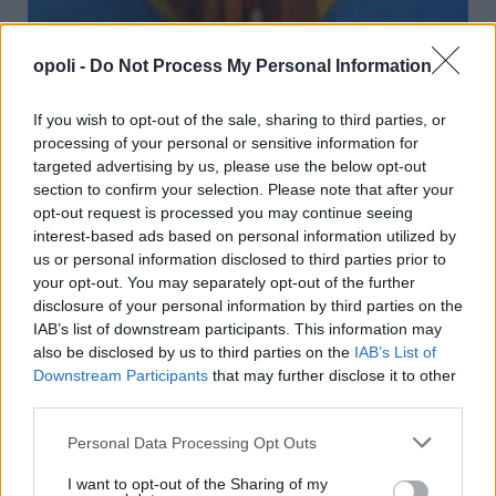
opoli -
Do Not Process My Personal Information
Νάουσα:Με 2 ταινίες συνεχίζεται ο κινηματογράφος
If you wish to opt-out of the sale, sharing to third parties, or
στο Θερινό Δημοτικό Θέατρο
processing of your personal or sensitive information for
targeted advertising by us, please use the below opt-out
Πέμπτη, 6 Αυγούστου 2026 11:30 ΠΜ
section to confirm your selection. Please note that after your
opt-out request is processed you may continue seeing
interest-based ads based on personal information utilized by
us or personal information disclosed to third parties prior to
your opt-out. You may separately opt-out of the further
disclosure of your personal information by third parties on the
IAB’s list of downstream participants. This information may
also be disclosed by us to third parties on the
IAB’s List of
Downstream Participants
that may further disclose it to other
third parties.
Personal Data Processing Opt Outs
I want to opt-out of the Sharing of my
Προσωρινή διακοπή τηλεφωνίας και διαδικτυακών