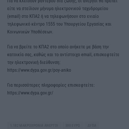
Για να κλείσουν ραντεβού δια ζώσης, οι άνεργοι θα πρέπει
είτε να στείλουν μήνυμα ηλεκτρονικού ταχυδρομείου
(email) στο ΚΠΑ2 ή να τηλεφωνήσουν στο ενιαίο
τηλεφωνικό κέντρο 1555 του Υπουργείου Εργασίας και
Κοινωνικών Υποθέσεων.
Για να βρείτε το ΚΠΑ2 στο οποίο ανήκετε με βάση την
κατοικία σας, καθώς και το αντίστοιχο email, επισκεφτείτε
την ηλεκτρονική διεύθυνση:
https://www.dypa.gov.gr/poy-aniko
Για περισσότερες πληροφορίες επισκεφτείτε:
https://www.dypa.gov.gr/
1.182 ΜΑΚΡΟΧΡΟΝΙΑ ΑΝΕΡΓΟΙ
300 ΕΥΡΩ
ΔΥΠΑ