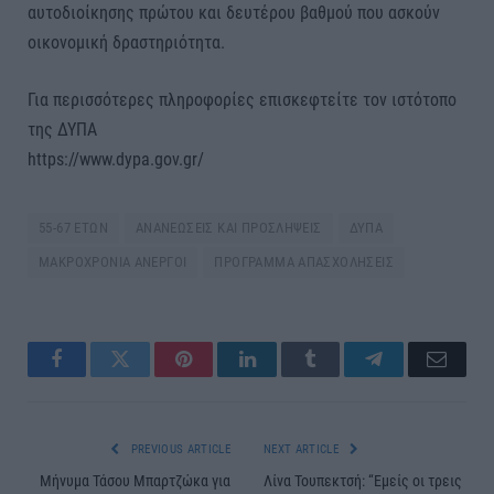
αυτοδιοίκησης πρώτου και δευτέρου βαθμού που ασκούν
οικονομική δραστηριότητα.
Για περισσότερες πληροφορίες επισκεφτείτε τον ιστότοπο
της ΔΥΠΑ
https://www.dypa.gov.gr/
55-67 ΕΤΩΝ
ΑΝΑΝΕΩΣΕΙΣ ΚΑΙ ΠΡΟΣΛΗΨΕΙΣ
ΔΥΠΑ
ΜΑΚΡΟΧΡΟΝΙΑ ΑΝΕΡΓΟΙ
ΠΡΟΓΡΑΜΜΑ ΑΠΑΣΧΟΛΗΣΕΙΣ
Facebook
Twitter
Pinterest
LinkedIn
Tumblr
Telegram
Email
PREVIOUS ARTICLE
NEXT ARTICLE
Μήνυμα Τάσου Μπαρτζώκα για
Λίνα Τουπεκτσή: “Εμείς οι τρεις