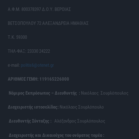
Α.Φ.Μ. 800378397 Δ.Ο.Υ. ΒΕΡΟΙΑΣ
ΒΕΤΣΟΠΟΥΛΟΥ 72 ΑΛΕΞΑΝΔΡΕΙΑ ΗΜΑΘΙΑΣ
Τ.Κ. 59300
ΤΗΛ-ΦΑΞ: 23330 24222
e-mail:
politis6@otenet.gr
ΑΡΙΘΜΟΣ ΓΕΜΗ: 119165226000
Νόμιμος Εκπρόσωπος – Διευθυντής :
Νικόλαος Σουρλόπουλος
Διαχειριστής ιστοσελίδας:
Νικόλαος Σουρλόπουλο
Διευθυντής Σύνταξης :
Αλέξανδρος Σουρλόπουλος
Διαχειριστής και Δικαιούχος του ονόματος τομέα :