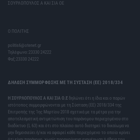
ΣΟΥΡΛΟΠΟΥΛΟΣ Α ΚΑΙ ΣΙΑ ΟΕ
Ο ΠΟΛΙΤΗΣ
politis6@otenet.gr
Τηλέφωνο:23330 24222
Φαξ:23330 24222
ΔΉΛΩΣΗ ΣΥΜΜΌΡΦΩΣΗΣ ΜΕ ΤΗ ΣΎΣΤΑΣΗ (ΕΕ) 2018/334
H ΣΟΥΡΛΟΠΟΥΛΟΣ Α ΚΑΙ ΣΙΑ Ο.Ε
δηλώνει ότι η ίδια και ο παρών
ιστότοπος συμμορφώνονται με τη Σύσταση (ΕΕ) 2018/334 της
Επιτροπής της 1ης Μαρτίου 2018 σχετικά με τα μέτρα για την
αποτελεσματική αντιμετώπιση του παράνομου περιεχομένου στο
διαδίκτυο (L 63) και ότι στο πλαίσιο αυτό διατηρεί το δικαίωμα να
μην δημοσιεύει ή/και να αφαιρεί κάθε περιεχόμενο το οποίο κρίνει
ότι είναι παράνομο, χωρίς προηγούμενη ενημέρωση ή άδεια του