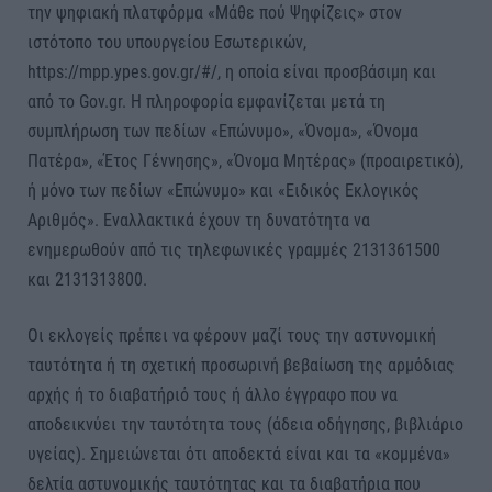
την ψηφιακή πλατφόρμα «Μάθε πού Ψηφίζεις» στον
ιστότοπο του υπουργείου Εσωτερικών,
https://mpp.ypes.gov.gr/#/, η οποία είναι προσβάσιμη και
από το Gov.gr. Η πληροφορία εμφανίζεται μετά τη
συμπλήρωση των πεδίων «Επώνυμο», «Όνομα», «Όνομα
Πατέρα», «Έτος Γέννησης», «Όνομα Μητέρας» (προαιρετικό),
ή μόνο των πεδίων «Επώνυμο» και «Ειδικός Εκλογικός
Αριθμός». Εναλλακτικά έχουν τη δυνατότητα να
ενημερωθούν από τις τηλεφωνικές γραμμές 2131361500
και 2131313800.
Οι εκλογείς πρέπει να φέρουν μαζί τους την αστυνομική
ταυτότητα ή τη σχετική προσωρινή βεβαίωση της αρμόδιας
αρχής ή το διαβατήριό τους ή άλλο έγγραφο που να
αποδεικνύει την ταυτότητα τους (άδεια οδήγησης, βιβλιάριο
υγείας). Σημειώνεται ότι αποδεκτά είναι και τα «κομμένα»
δελτία αστυνομικής ταυτότητας και τα διαβατήρια που