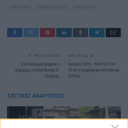
25Η ΙΟΥΝΙΟΥ
ΕΘΝΙΚΕΣ ΕΚΛΟΓΕΣ
ΣΥΜΜΕΤΟΧΗ
Facebook
Twitter
Pinterest
LinkedIn
Tumblr
Telegram
Email
PREVIOUS ARTICLE
NEXT ARTICLE
Στο Καλοχώρι ψήφισε ο
Εκλογές 2023 – Exit Poll: Στο
Δήμαρχος Αλεξάνδρειας Π.
23,9% η διαφορά μεταξύ ΝΔ και
Γκυρίνης
ΣΥΡΙΖΑ
ΣΧΕΤΙΚΈΣ ΑΝΑΡΤΉΣΕΙΣ