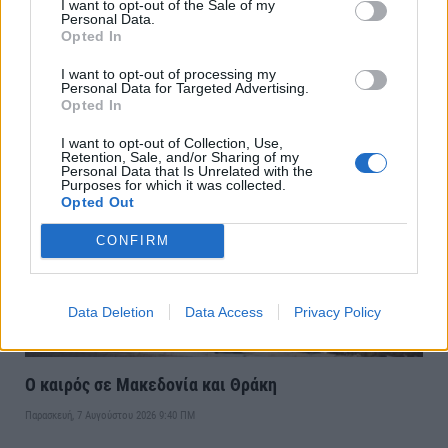
I want to opt-out of the Sale of my
Personal Data.
Opted In
Εορτολόγιο:Ποιοι γιορτάζουν σήμερα 7 Αυγούστου
I want to opt-out of processing my
Personal Data for Targeted Advertising.
Παρασκευή, 7 Αυγούστου 2026 9:50 ΠΜ
Opted In
I want to opt-out of Collection, Use,
Retention, Sale, and/or Sharing of my
Personal Data that Is Unrelated with the
Purposes for which it was collected.
Opted Out
CONFIRM
Data Deletion
Data Access
Privacy Policy
Ο καιρός σε Μακεδονία και Θράκη
Παρασκευή, 7 Αυγούστου 2026 9:40 ΠΜ