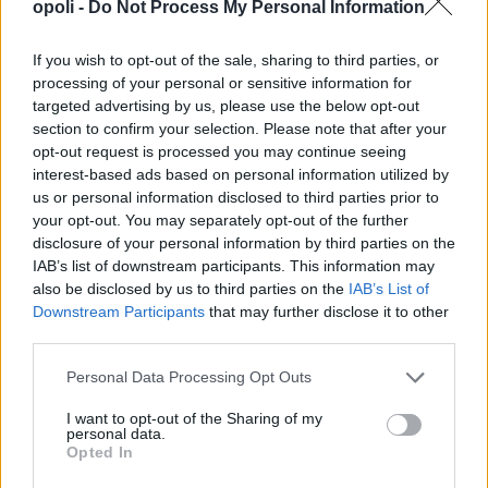
opoli -
Do Not Process My Personal Information
If you wish to opt-out of the sale, sharing to third parties, or
processing of your personal or sensitive information for
targeted advertising by us, please use the below opt-out
section to confirm your selection. Please note that after your
opt-out request is processed you may continue seeing
interest-based ads based on personal information utilized by
”Τρέχουν” οι θερινές εκπτώσεις:Οδηγός για
us or personal information disclosed to third parties prior to
ασφαλείς αγορές-Ποιες οι ”παγίδες”
your opt-out. You may separately opt-out of the further
disclosure of your personal information by third parties on the
Παρασκευή, 7 Αυγούστου 2026 10:06 ΠΜ
IAB’s list of downstream participants. This information may
also be disclosed by us to third parties on the
IAB’s List of
Downstream Participants
that may further disclose it to other
third parties.
Personal Data Processing Opt Outs
I want to opt-out of the Sharing of my
personal data.
Opted In