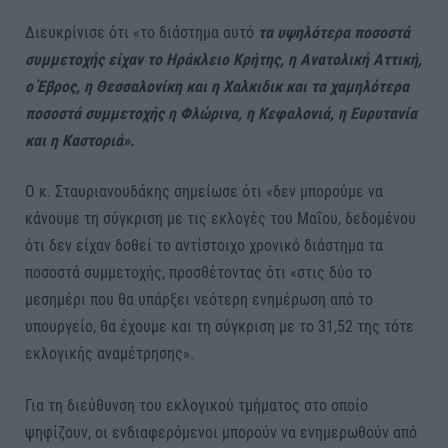
Διευκρίνισε ότι «το διάστημα αυτό
τα υψηλότερα ποσοστά
συμμετοχής είχαν το Ηράκλειο Κρήτης, η Ανατολική Αττική,
ο Έβρος, η Θεσσαλονίκη και η Χαλκιδικ και τα χαμηλότερα
ποσοστά συμμετοχής η Φλώρινα, η Κεφαλονιά, η Ευρυτανία
και η Καστοριά».
Ο κ. Σταυριανουδάκης σημείωσε ότι «δεν μπορούμε να
κάνουμε τη σύγκριση με τις εκλογές του Μαΐου, δεδομένου
ότι δεν είχαν δοθεί το αντίστοιχο χρονικό διάστημα τα
ποσοστά συμμετοχής, προσθέτοντας ότι «στις δύο το
μεσημέρι που θα υπάρξει νεότερη ενημέρωση από το
υπουργείο, θα έχουμε και τη σύγκριση με το 31,52 της τότε
εκλογικής αναμέτρησης».
Για τη διεύθυνση του εκλογικού τμήματος στο οποίο
ψηφίζουν, οι ενδιαφερόμενοι μπορούν να ενημερωθούν από