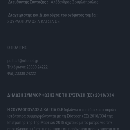
Διευθυντής Σύνταξης :
Αλέξανδρος Σουρλόπουλος
Διαχειριστής και Δικαιούχος του ονόματος τομέα :
ΣΟΥΡΛΟΠΟΥΛΟΣ Α ΚΑΙ ΣΙΑ ΟΕ
Ο ΠΟΛΙΤΗΣ
politis6@otenet.gr
Τηλέφωνο:23330 24222
Φαξ:23330 24222
ΔΉΛΩΣΗ ΣΥΜΜΌΡΦΩΣΗΣ ΜΕ ΤΗ ΣΎΣΤΑΣΗ (ΕΕ) 2018/334
H ΣΟΥΡΛΟΠΟΥΛΟΣ Α ΚΑΙ ΣΙΑ Ο.Ε
δηλώνει ότι η ίδια και ο παρών
ιστότοπος συμμορφώνονται με τη Σύσταση (ΕΕ) 2018/334 της
Επιτροπής της 1ης Μαρτίου 2018 σχετικά με τα μέτρα για την
αποτελεσματική αντιμετώπιση του παράνομου περιεχομένου στο