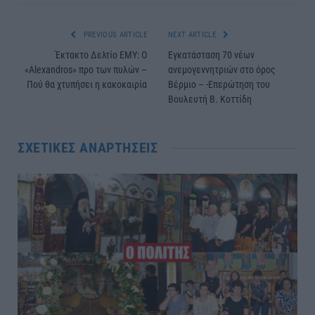
PREVIOUS ARTICLE
NEXT ARTICLE
Έκτακτο Δελτίο ΕΜΥ: Ο
Εγκατάσταση 70 νέων
«Alexandros» προ των πυλών –
ανεμογεννητριών στο όρος
Πού θα χτυπήσει η κακοκαιρία
Βέρμιο – -Επερώτηση του
Βουλευτή Β. Κοττίδη
ΣΧΕΤΙΚΈΣ ΑΝΑΡΤΉΣΕΙΣ