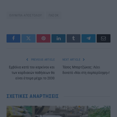
ΟΛΥΜΠΙΑ ΑΠΟΣΤΟΛΟΥ
ΠΑΣΟΚ
Facebook
Twitter
Pinterest
LinkedIn
Tumblr
Telegram
Email
PREVIOUS ARTICLE
NEXT ARTICLE
Εμβόλια κατά του καρκίνου και
Τάσος Μπαρτζώκας: Λέει
των καρδιακών παθήσεων θα
δυνατά «Ναι στη συμπερίληψη»!
είναι έτοιμα μέχρι το 2030
ΣΧΕΤΙΚΈΣ ΑΝΑΡΤΉΣΕΙΣ