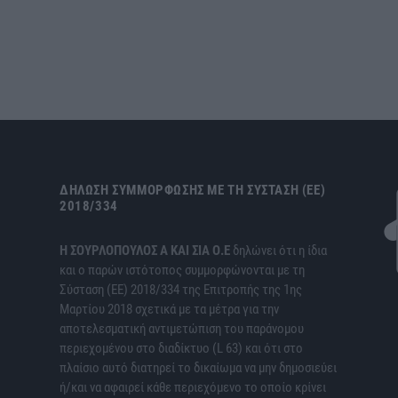
ΔΉΛΩΣΗ ΣΥΜΜΌΡΦΩΣΗΣ ΜΕ ΤΗ ΣΎΣΤΑΣΗ (ΕΕ)
2018/334
H ΣΟΥΡΛΟΠΟΥΛΟΣ Α ΚΑΙ ΣΙΑ Ο.Ε
δηλώνει ότι η ίδια
και ο παρών ιστότοπος συμμορφώνονται με τη
Σύσταση (ΕΕ) 2018/334 της Επιτροπής της 1ης
Μαρτίου 2018 σχετικά με τα μέτρα για την
αποτελεσματική αντιμετώπιση του παράνομου
περιεχομένου στο διαδίκτυο (L 63) και ότι στο
πλαίσιο αυτό διατηρεί το δικαίωμα να μην δημοσιεύει
ή/και να αφαιρεί κάθε περιεχόμενο το οποίο κρίνει