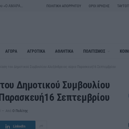
Ξεκινούν οι πρόβες για τα χορευτικά του Λαογραφικού Συλλόγου «Ο ΑΜΑΡΑΝΤΟΣ»
ΠΟΛΙΤΙΚΗ ΑΠΟΡΡΗΤΟΥ
ΟΡΟΙ ΧΡΗΣΗΣ
ΤΑΥΤΟ
ΑΓΟΡΑ
ΑΓΡΟΤΙΚΑ
ΑΘΛΗΤΙΚΑ
ΠΟΛΙΤΙΣΜΟΣ
ΚΟΙΝ
ρίαση του Δημοτικού Συμβουλίου Αλεξάνδρειας αύριο Παρασκευή16 Σεπτεμβρίου
 του Δημοτικού Συμβουλίου
 Παρασκευή16 Σεπτεμβρίου
Μ
Από
Ο Πολίτης
LinkedIn