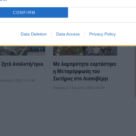
CONFIRM
Data Deletion
Data Access
Privacy Policy
ζητά Αναλυτή/τρια
Με λαμπρότητα εορτάστηκε
υ
η Μεταμόρφωση του
Σωτήρος στο Λιανοβέργι
 Αυγούστου 2026 11:12 ΠΜ
Παρασκευή, 7 Αυγούστου 2026 9:58 ΠΜ