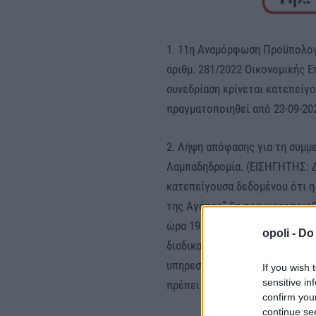
1. 11η Αναμόρφωση Προϋπολογ
αριθμ. 281/2022 Οικονομικής
συνεδρίαση κρίνεται κατεπείγο
πραγματοποιηθεί από 23-09-20
2. Λήψη απόφασης για τη συμμ
Λαμπαδηδρομία. (ΕΙΣΗΓΗΤΗΣ: 
κατεπείγουσα δεδομένου ότι 
της Αγάπης” θα πραγματοποιηθε
ώρα 19:00 στην πόλη της Αλεξά
opoli -
Do 
διαδικασία υλοποίησης είναι χ
υπηρεσίες για την παροχή των
If you wish 
sensitive in
πρέπει ταυτόχρονα να συντονι
confirm you
continue se