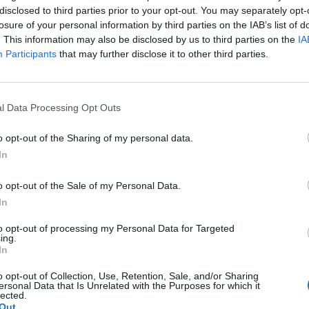
Η ΠΡΟΕΔΡΟΣ Δ.Σ.
disclosed to third parties prior to your opt-out. You may separately opt-
losure of your personal information by third parties on the IAB’s list of
. This information may also be disclosed by us to third parties on the
IA
ΜΟΣΧΟΠΟΥΛΟΥ ΟΛΓΑ
Participants
that may further disclose it to other third parties.
l Data Processing Opt Outs
o opt-out of the Sharing of my personal data.
Ο
In
o opt-out of the Sale of my Personal Data.
In
itter
Pinterest
LinkedIn
Tumblr
Telegram
Email
to opt-out of processing my Personal Data for Targeted
ing.
In
LE
NEXT ARTICLE
o opt-out of Collection, Use, Retention, Sale, and/or Sharing
υς
Επίσκεψη στελεχών του ΠΑΣΟΚ στην Ημαθία
ersonal Data that Is Unrelated with the Purposes for which it
lected.
Out