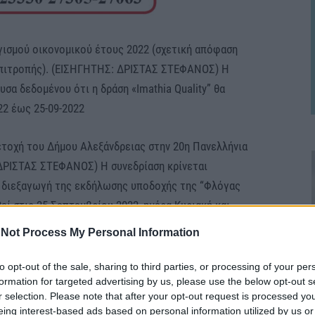
ισμού οικονομικού έτους 2022 (σχετική απόφαση
 Επιτροπής). (ΕΙΣΗΓΗΤΗΣ: ΔΡΙΣΤΑΣ ΣΤΕΦΑΝΟΣ) Η
υσα δεδομένου ότι η δράση «Imathia Quality” θα
22 έως 25-09-2022
ετοχή του Δήμου Αλεξάνδρειας στην 20η Πανελλήνια
ΔΡΙΣΤΑΣ ΣΤΕΦΑΝΟΣ) Η συνεδρίαση κρίνεται
η διεξαγωγή της εκδήλωσης υποδοχής της “Φλόγας
ί στις 25 Σεπτεμβρίου 2022, ημέρα Κυριακή και
νδρειας, ο χρόνος είναι περιορισμένος και η
Not Process My Personal Information
ρονοβόρα διότι εμπλέκονται πολλοί φορείς και
 σχετικών αδειών όπως και πολλοί σύλλογοι που θα
to opt-out of the sale, sharing to third parties, or processing of your per
formation for targeted advertising by us, please use the below opt-out s
στούν.
r selection. Please note that after your opt-out request is processed y
eing interest-based ads based on personal information utilized by us or