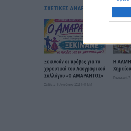
ΣΧΕΤΙΚΈΣ ΑΝΑΡΤΉΣΕΙΣ
Ξεκινούν οι πρόβες για τα
Η ΑΛΜΗ 
χορευτικά του Λαογραφικού
Χημείο
Συλλόγου «Ο ΑΜΑΡΑΝΤΟΣ»
Παρασκευή, 7
Σάββατο, 8 Αυγούστου 2026 9:01 ΜΜ