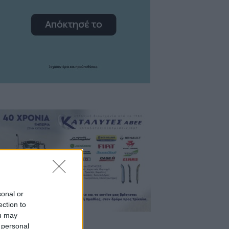
sonal or
ection to
ou may
 personal