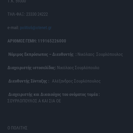
Τ.Κ. 59300
ΤΗΛ-ΦΑΞ: 23330 24222
e-mail:
politis6@otenet.gr
ΑΡΙΘΜΟΣ ΓΕΜΗ: 119165226000
Νόμιμος Εκπρόσωπος – Διευθυντής :
Νικόλαος Σουρλόπουλος
Διαχειριστής ιστοσελίδας:
Νικόλαος Σουρλόπουλο
Διευθυντής Σύνταξης :
Αλέξανδρος Σουρλόπουλος
Διαχειριστής και Δικαιούχος του ονόματος τομέα :
ΣΟΥΡΛΟΠΟΥΛΟΣ Α ΚΑΙ ΣΙΑ ΟΕ
Ο ΠΟΛΙΤΗΣ