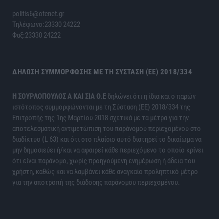
politis6@otenet.gr
Τηλέφωνο:23330 24222
Φαξ:23330 24222
ΔΉΛΩΣΗ ΣΥΜΜΌΡΦΩΣΗΣ ΜΕ ΤΗ ΣΎΣΤΑΣΗ (ΕΕ) 2018/334
H ΣΟΥΡΛΟΠΟΥΛΟΣ Α ΚΑΙ ΣΙΑ Ο.Ε
δηλώνει ότι η ίδια και ο παρών
ιστότοπος συμμορφώνονται με τη Σύσταση (ΕΕ) 2018/334 της
Επιτροπής της 1ης Μαρτίου 2018 σχετικά με τα μέτρα για την
αποτελεσματική αντιμετώπιση του παράνομου περιεχομένου στο
διαδίκτυο (L 63) και ότι στο πλαίσιο αυτό διατηρεί το δικαίωμα να
μην δημοσιεύει ή/και να αφαιρεί κάθε περιεχόμενο το οποίο κρίνει
ότι είναι παράνομο, χωρίς προηγούμενη ενημέρωση ή άδεια του
χρήστη, καθώς και να λαμβάνει κάθε αναγκαίο προληπτικό μέτρο
για την αποτροπή της διάδοσης παράνομου περιεχομένου.