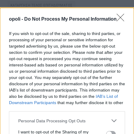
ΚΑΤΑΡΓΗΣΗ ΤΕΛΟΣ ΕΠΙΤΗΔΕΥΜΑΤΟΣ
ΣΥΝΤΕΛΕΣΤΕΣ ΦΟΡΟΥ ΣΤΟ ΜΙΣΟ
opoli -
Do Not Process My Personal Information
If you wish to opt-out of the sale, sharing to third parties, or
processing of your personal or sensitive information for
Facebook
Twitter
Pinterest
LinkedIn
Tumblr
Telegram
Email
targeted advertising by us, please use the below opt-out
section to confirm your selection. Please note that after your
opt-out request is processed you may continue seeing
interest-based ads based on personal information utilized by
PREVIOUS ARTICLE
NEXT ARTICLE
us or personal information disclosed to third parties prior to
Πρόγραμμα “Σπίτι μου” : Στην
Φοροδιαφυγή: Αυστηρός
your opt-out. You may separately opt-out of the further
τελική ευθεία τα χαμηλότοκα
Έλεγχος στα φορο-κίνητρα για
disclosure of your personal information by third parties on the
στεγαστικά δάνεια για 10.000
τις ηλεκτρονικές αποδείξεις
IAB’s list of downstream participants. This information may
νέους
also be disclosed by us to third parties on the
IAB’s List of
Downstream Participants
that may further disclose it to other
third parties.
ΣΧΕΤΙΚΈΣ ΑΝΑΡΤΉΣΕΙΣ
Personal Data Processing Opt Outs
I want to opt-out of the Sharing of my