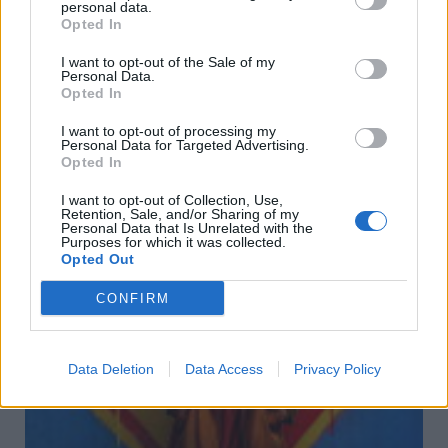
personal data.
Opted In
I want to opt-out of the Sale of my
Personal Data.
Opted In
I want to opt-out of processing my
Personal Data for Targeted Advertising.
Opted In
I want to opt-out of Collection, Use,
Retention, Sale, and/or Sharing of my
Δράμα:Η γιορτή της Μεταμορφώσεως του Σωτήρος
Personal Data that Is Unrelated with the
στον ιερό βράχο της Πρασινάδας
Purposes for which it was collected.
Opted Out
Πέμπτη, 6 Αυγούστου 2026 11:40 ΠΜ
CONFIRM
Data Deletion
Data Access
Privacy Policy