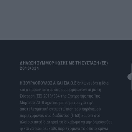
ΔΉΛΩΣΗ ΣΥΜΜΌΡΦΩΣΗΣ ΜΕ ΤΗ ΣΎΣΤΑΣΗ (ΕΕ)
2018/334
H ΣΟΥΡΛΟΠΟΥΛΟΣ Α ΚΑΙ ΣΙΑ Ο.Ε
δηλώνει ότι η ίδια
και ο παρών ιστότοπος συμμορφώνονται με τη
Σύσταση (ΕΕ) 2018/334 της Επιτροπής της 1ης
Μαρτίου 2018 σχετικά με τα μέτρα για την
αποτελεσματική αντιμετώπιση του παράνομου
περιεχομένου στο διαδίκτυο (L 63) και ότι στο
πλαίσιο αυτό διατηρεί το δικαίωμα να μην δημοσιεύει
ή/και να αφαιρεί κάθε περιεχόμενο το οποίο κρίνει