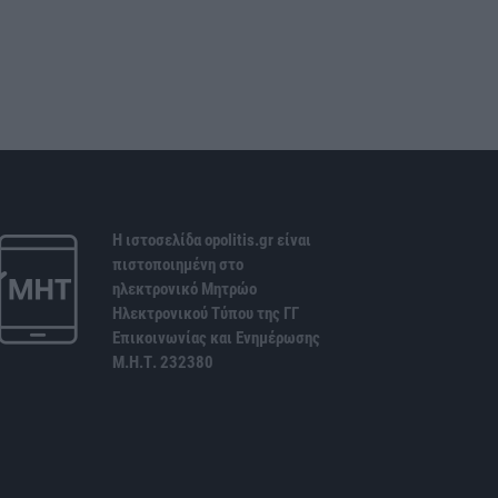
Η ιστοσελίδα opolitis.gr είναι
πιστοποιημένη στο
ηλεκτρονικό Μητρώο
Ηλεκτρονικού Τύπου της ΓΓ
Επικοινωνίας και Ενημέρωσης
Μ.Η.Τ. 232380