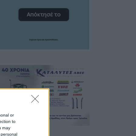
sonal or
ection to
ou may
 personal