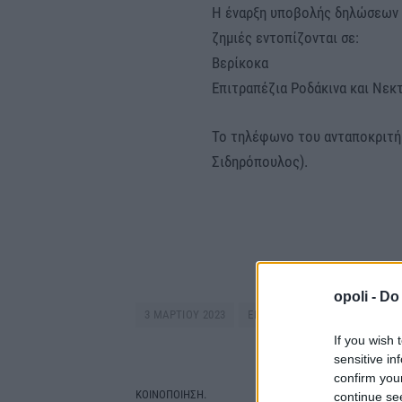
Η έναρξη υποβολής δηλώσεων ορ
ζημιές εντοπίζονται σε:
Βερίκοκα
Επιτραπέζια Ροδάκινα και Νεκτ
Το τηλέφωνο του ανταποκριτή 
Σιδηρόπουλος).
opoli -
Do 
3 ΜΑΡΤΙΟΥ 2023
ΕΓΚΡΙΣΗ ΑΝΑΓΓΕΛΙΩΝ
ΕΛΓΑ
If you wish 
sensitive in
confirm you
ΚΟΙΝΟΠΟΙΗΣΗ.
continue se