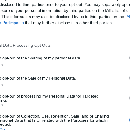
itter
Pinterest
LinkedIn
Tumblr
Telegram
Email
disclosed to third parties prior to your opt-out. You may separately opt-
losure of your personal information by third parties on the IAB’s list of
. This information may also be disclosed by us to third parties on the
IA
LE
NEXT ARTICLE
Participants
that may further disclose it to other third parties.
ια
Τάσος Μπαρτζώκας: Η υγεία στην Ημαθία
τό
σταθερά, τολμηρά, μπροστά!
l Data Processing Opt Outs
o opt-out of the Sharing of my personal data.
In
o opt-out of the Sale of my Personal Data.
In
to opt-out of processing my Personal Data for Targeted
ing.
In
φόρα παράσυρση
Μ. Σχοινάς: Επενδύσεις
πό φορτηγό στη
σχεδόν μισού δισ. ευρώ για
o opt-out of Collection, Use, Retention, Sale, and/or Sharing
ersonal Data that Is Unrelated with the Purposes for which it
Νεκρός 88χρονος
τη νέα εποχή της ελληνικής
lected.
Out