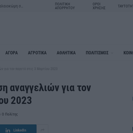
ΠΟΛΙΤΙΚΗ
ΟΡΟΙ
Μητέρα και γιος τα θύματα του τροχαίου δυστυχήματος στην Παλαιοκώμη στις Σέρρες
ΤΑΥΤΟΤΗ
ΑΠΟΡΡΗΤΟΥ
ΧΡΗΣΗΣ
ΑΓΟΡΑ
ΑΓΡΟΤΙΚΑ
ΑΘΛΗΤΙΚΑ
ΠΟΛΙΤΙΣΜΟΣ
ΚΟΙΝ
ών για τον παγετό στις 3 Μαρτίου 2023
ση αναγγελιών για τον
ου 2023
ό
Ο Πολίτης
LinkedIn