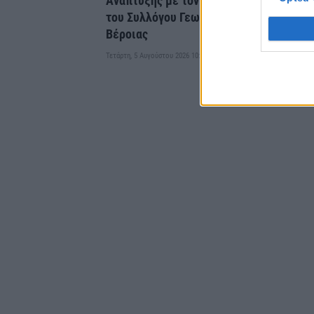
Ανάπτυξης με τον πρόεδρο
Τετάρτη, 5 Α
του Συλλόγου Γεωργών
Βέροιας
Τετάρτη, 5 Αυγούστου 2026 10:38 ΠΜ