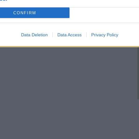
γεωργίας
υγούστου 2026 10:06 ΠΜ
Παρασκευή, 17 Ιουλίου 2026 8:04 ΜΜ
CONFIRM
Data Deletion
Data Access
Privacy Policy