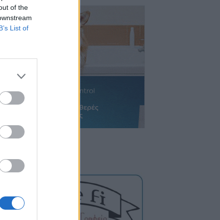
out of the
 downstream
B’s List of