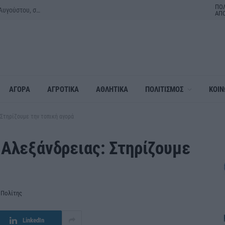
ΠΟΛ
“Back to the ’80s & ’90s” με τον Κώστα Μπίγαλη την Πέμπτη 27 Αυγούστου, στο 1ο Φεστιβάλ Κοινοτήτων του Δήμου Αλεξάνδρειας
ΑΠ
ΑΓΟΡΑ
ΑΓΡΟΤΙΚΑ
ΑΘΛΗΤΙΚΑ
ΠΟΛΙΤΙΣΜΟΣ
ΚΟΙΝ
Στηρίζουμε την τοπική αγορά
 Αλεξάνδρειας: Στηρίζουμε
 Πολίτης
LinkedIn