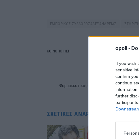
ΕΜΠΟΡΙΚΟΣ ΣΥΛΛΟΓΟΣΑΛΕΞΑΝΔΡΕΙΑΣ
ΣΤΗΡΙΞ
opoli -
Do 
ΚΟΙΝΟΠΟΙΗΣΗ.
Facebook
Tw
If you wish 
sensitive in
confirm you
PREVIOUS ARTIC
continue se
Φαρμακευτικός Σύλλογος Ημαθίας : Αργία 
information 
Παρασκευ
further disc
participants
Downstream 
ΣΧΕΤΙΚΈΣ ΑΝΑΡΤΉΣΕΙΣ
Persona