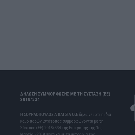
ΔΉΛΩΣΗ ΣΥΜΜΌΡΦΩΣΗΣ ΜΕ ΤΗ ΣΎΣΤΑΣΗ (ΕΕ)
2018/334
H ΣΟΥΡΛΟΠΟΥΛΟΣ Α ΚΑΙ ΣΙΑ Ο.Ε
δηλώνει ότι η ίδια
και ο παρών ιστότοπος συμμορφώνονται με τη
Σύσταση (ΕΕ) 2018/334 της Επιτροπής της 1ης
Μαρτίου 2018 σχετικά με τα μέτρα για την