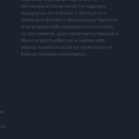
αποτελεσματική αντιμετώπιση του παράνομου
περιεχομένου στο διαδίκτυο (L 63) και ότι στο
πλαίσιο αυτό διατηρεί το δικαίωμα να μην δημοσιεύει
ή/και να αφαιρεί κάθε περιεχόμενο το οποίο κρίνει
ότι είναι παράνομο, χωρίς προηγούμενη ενημέρωση ή
άδεια του χρήστη, καθώς και να λαμβάνει κάθε
αναγκαίο προληπτικό μέτρο για την αποτροπή της
διάδοσης παράνομου περιεχομένου.
λο
λος