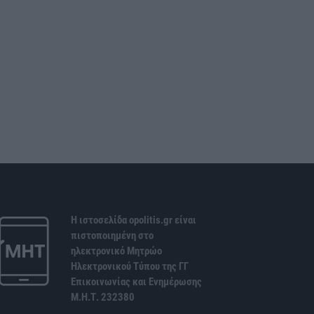
Η ιστοσελίδα opolitis.gr είναι
πιστοποιημένη στο
ηλεκτρονικό Μητρώο
Ηλεκτρονικού Τύπου της ΓΓ
Επικοινωνίας και Ενημέρωσης
Μ.Η.Τ. 232380