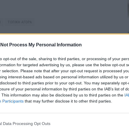
Η
ΤΟΠΙΚΗ ΑΓΟΡΑ
Not Process My Personal Information
itter
Pinterest
LinkedIn
Tumblr
Telegram
Email
to opt-out of the sale, sharing to third parties, or processing of your per
formation for targeted advertising by us, please use the below opt-out s
r selection. Please note that after your opt-out request is processed y
LE
NEXT ARTICLE
eing interest-based ads based on personal information utilized by us or
Μ.
Ευχές για Καλό Πάσχα από το Δήμαρχο
disclosed to third parties prior to your opt-out. You may separately opt-
ής
Αλεξάνδρειας Παναγιώτη Γκυρίνη
losure of your personal information by third parties on the IAB’s list of
. This information may also be disclosed by us to third parties on the
IA
Participants
that may further disclose it to other third parties.
l Data Processing Opt Outs