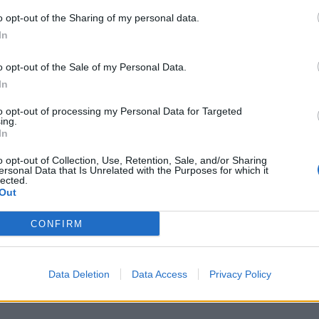
o opt-out of the Sharing of my personal data.
In
o opt-out of the Sale of my Personal Data.
 νερού στην
Διακοπή νερού αύριο
In
λόγω εργασιών στη
Πέμπτη στην Αλεξάνδρεια –
επεξεργασίας
Δείτε πού
to opt-out of processing my Personal Data for Targeted
ing.
 νερού
Τετάρτη, 5 Αυγούστου 2026 3:50 ΜΜ
In
υγούστου 2026 7:04 ΜΜ
o opt-out of Collection, Use, Retention, Sale, and/or Sharing
ersonal Data that Is Unrelated with the Purposes for which it
lected.
Out
CONFIRM
Data Deletion
Data Access
Privacy Policy