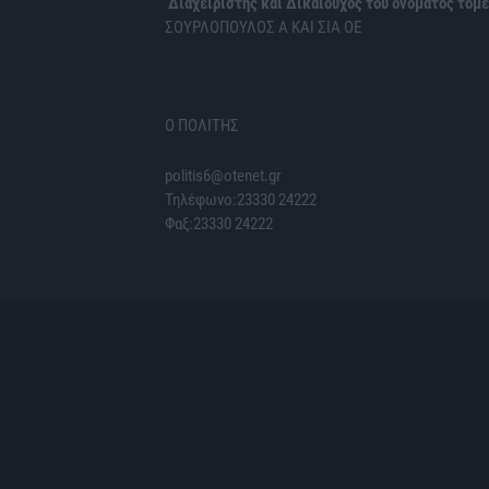
Διαχειριστής και Δικαιούχος του ονόματος τομέ
ΣΟΥΡΛΟΠΟΥΛΟΣ Α ΚΑΙ ΣΙΑ ΟΕ
Ο ΠΟΛΙΤΗΣ
politis6@otenet.gr
Τηλέφωνο:23330 24222
Φαξ:23330 24222