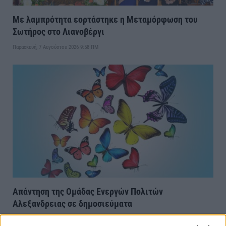
Με λαμπρότητα εορτάστηκε η Μεταμόρφωση του
Σωτήρος στο Λιανοβέργι
Παρασκευή, 7 Αυγούστου 2026 9:58 ΠΜ
Απάντηση της Ομάδας Ενεργών Πολιτών
Αλεξανδρειας σε δημοσιεύματα
Παρασκευή, 7 Αυγούστου 2026 8:16 ΠΜ