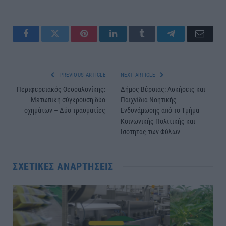
Facebook
Twitter
Pinterest
LinkedIn
Tumblr
Telegram
Email
PREVIOUS ARTICLE
NEXT ARTICLE
Περιφερειακός Θεσσαλονίκης:
Δήμος Βέροιας: Ασκήσεις και
Μετωπική σύγκρουση δύο
Παιχνίδια Νοητικής
οχημάτων – Δύο τραυματίες
Ενδυνάμωσης από το Τμήμα
Κοινωνικής Πολιτικής και
Ισότητας των Φύλων
ΣΧΕΤΙΚΈΣ ΑΝΑΡΤΉΣΕΙΣ