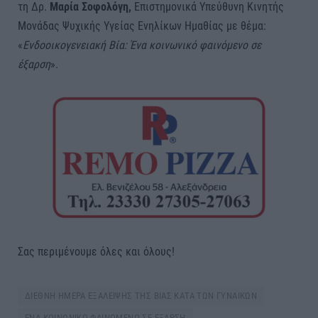
τη Δρ.
Μ
α
ρ
ία
Σοφολ
ό
γη
,
Επιστημονικά Υπεύθυνη Κινητής
Μονάδας Ψυχικής Υγείας Ενηλίκων Ημαθίας με θέμα:
«
Ενδοο
ι
κογενε
ια
κ
ή
Β
ία: Έ
ν
α
κο
ι
νων
ι
κ
ό
φ
αι
ν
ό
μενο
σε
έ
ξ
α
ρση
».
Σας περιμένουμε όλες και όλους!
ΔΙΕΘΝΗ ΗΜΕΡΑ ΕΞΑΛΕΙΨΗΣ ΤΗΣ ΒΙΑΣ ΚΑΤΑ ΤΩΝ ΓΥΝΑΙΚΩΝ
ΕΝΑ ΚΟΙΝΩΝΙΚΟ ΦΑΙΝΟΜΕΝΟ ΣΕ ΕΞΑΡΣΗ