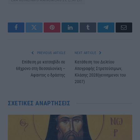
Facebook
Twitter
Pinterest
LinkedIn
Tumblr
Telegram
Email
PREVIOUS ARTICLE
NEXT ARTICLE
Επίθεση με κατσαβίδι σε
Κατάθεση του Δελτίου
68χρονο στη Θεσσαλονίκη –
Απογραφής Στρατεύσιμων,
Αφαντος ο δράστης
Κλάσης 2028(γεννημενοι του
2007)
ΣΧΕΤΙΚΈΣ ΑΝΑΡΤΉΣΕΙΣ