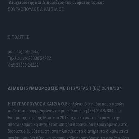
Διαχειριστής και Δικαιούχος του ονόματος τομέα :
ΣΟΥΡΛΟΠΟΥΛΟΣ Α ΚΑΙ ΣΙΑ ΟΕ
Ο ΠΟΛΙΤΗΣ
politis6@otenet.gr
Τηλέφωνο:23330 24222
Φαξ:23330 24222
ΔΉΛΩΣΗ ΣΥΜΜΌΡΦΩΣΗΣ ΜΕ ΤΗ ΣΎΣΤΑΣΗ (ΕΕ) 2018/334
H ΣΟΥΡΛΟΠΟΥΛΟΣ Α ΚΑΙ ΣΙΑ Ο.Ε
δηλώνει ότι η ίδια και ο παρών
ιστότοπος συμμορφώνονται με τη Σύσταση (ΕΕ) 2018/334 της
Επιτροπής της 1ης Μαρτίου 2018 σχετικά με τα μέτρα για την
αποτελεσματική αντιμετώπιση του παράνομου περιεχομένου στο
διαδίκτυο (L 63) και ότι στο πλαίσιο αυτό διατηρεί το δικαίωμα να
μην δημοσιεύει ή/και να αφαιρεί κάθε περιεχόμενο το οποίο κρίνει