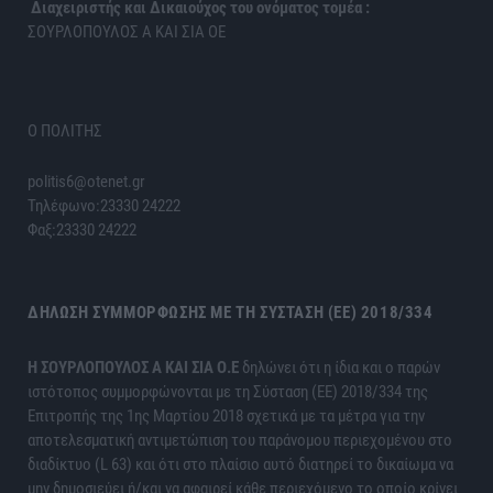
Διαχειριστής και Δικαιούχος του ονόματος τομέα :
ΣΟΥΡΛΟΠΟΥΛΟΣ Α ΚΑΙ ΣΙΑ ΟΕ
Ο ΠΟΛΙΤΗΣ
politis6@otenet.gr
Τηλέφωνο:23330 24222
Φαξ:23330 24222
ΔΉΛΩΣΗ ΣΥΜΜΌΡΦΩΣΗΣ ΜΕ ΤΗ ΣΎΣΤΑΣΗ (ΕΕ) 2018/334
H ΣΟΥΡΛΟΠΟΥΛΟΣ Α ΚΑΙ ΣΙΑ Ο.Ε
δηλώνει ότι η ίδια και ο παρών
ιστότοπος συμμορφώνονται με τη Σύσταση (ΕΕ) 2018/334 της
Επιτροπής της 1ης Μαρτίου 2018 σχετικά με τα μέτρα για την
αποτελεσματική αντιμετώπιση του παράνομου περιεχομένου στο
διαδίκτυο (L 63) και ότι στο πλαίσιο αυτό διατηρεί το δικαίωμα να
μην δημοσιεύει ή/και να αφαιρεί κάθε περιεχόμενο το οποίο κρίνει