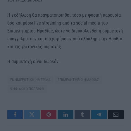
Η εκδήλωση θα πραγματοποιηθεί τόσο με φυσική παρουσία
όσο και μέσω live streaming από τα social media του
Επιμελητηρίου Ημαθίας, ώστε να διευκολυνθεί η συμμετοχή
επαγγελματιών και επιχειρήσεων από ολόκληρη την Ημαθία
και τις γειτονικές περιοχές.
Η συμμετοχή είναι δωρεάν.
ΕΝΗΜΕΡΩΤΙΚΗ ΗΜΕΡΙΔΑ
ΕΠΙΜΕΛΗΤΗΡΙΟ ΗΜΑΘΙΑΣ
ΨΗΦΙΑΚΗ ΥΠΟΓΡΑΦΗ
Facebook
Twitter
Pinterest
LinkedIn
Tumblr
Telegram
Email