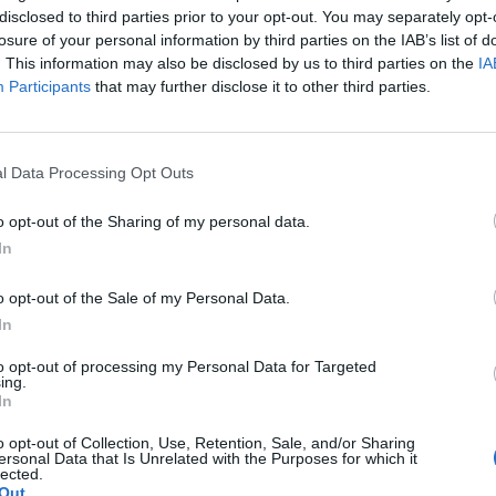
disclosed to third parties prior to your opt-out. You may separately opt-
ι χωράφι 40
Νέα θέση εργασίας Δ/ντη
losure of your personal information by third parties on the IAB’s list of
τα στο Βρυσάκι
Τεχνικού Τμήματος στην
. This information may also be disclosed by us to third parties on the
IA
εταιρεία Βεζύρογλου
2 Μαΐου 2026 12:44 ΜΜ
Participants
that may further disclose it to other third parties.
Τρίτη, 3 Μαρτίου 2026 12:47 ΜΜ
l Data Processing Opt Outs
o opt-out of the Sharing of my personal data.
In
o opt-out of the Sale of my Personal Data.
In
to opt-out of processing my Personal Data for Targeted
ing.
In
o opt-out of Collection, Use, Retention, Sale, and/or Sharing
ersonal Data that Is Unrelated with the Purposes for which it
lected.
Out