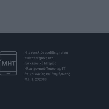
Η ιστοσελίδα opolitis.gr είναι
πιστοποιημένη στο
ηλεκτρονικό Μητρώο
Ηλεκτρονικού Τύπου της ΓΓ
Επικοινωνίας και Ενημέρωσης
Μ.Η.Τ. 232380