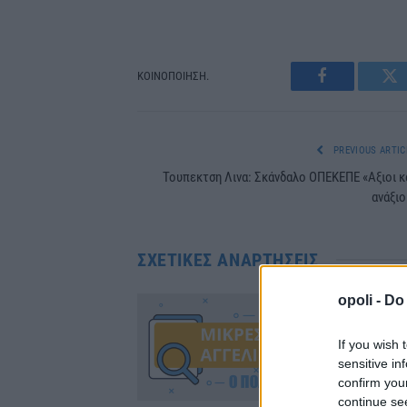
ΚΟΙΝΟΠΟΙΗΣΗ.
Facebook
Tw
PREVIOUS ARTIC
Τουπεκτση Λινα: Σκάνδαλο ΟΠΕΚΕΠΕ «Αξιοι κ
ανάξιο
ΣΧΕΤΙΚΈΣ ΑΝΑΡΤΉΣΕΙΣ
opoli -
Do 
If you wish 
sensitive in
confirm you
continue se