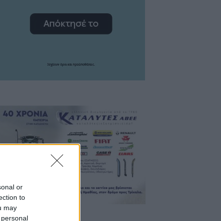
sonal or
ection to
ou may
 personal