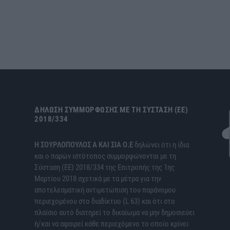
ΔΉΛΩΣΗ ΣΥΜΜΌΡΦΩΣΗΣ ΜΕ ΤΗ ΣΎΣΤΑΣΗ (ΕΕ)
2018/334
H ΣΟΥΡΛΟΠΟΥΛΟΣ Α ΚΑΙ ΣΙΑ Ο.Ε
δηλώνει ότι η ίδια
και ο παρών ιστότοπος συμμορφώνονται με τη
Σύσταση (ΕΕ) 2018/334 της Επιτροπής της 1ης
Μαρτίου 2018 σχετικά με τα μέτρα για την
αποτελεσματική αντιμετώπιση του παράνομου
περιεχομένου στο διαδίκτυο (L 63) και ότι στο
πλαίσιο αυτό διατηρεί το δικαίωμα να μην δημοσιεύει
ή/και να αφαιρεί κάθε περιεχόμενο το οποίο κρίνει