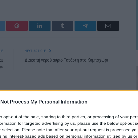
itter
Pinterest
LinkedIn
Tumblr
Telegram
Email
LE
NEXT ARTICLE
αι
Διακοπή νερού αύριο Τετάρτη στο Καμποχώρι
ι»
Not Process My Personal Information
to opt-out of the sale, sharing to third parties, or processing of your per
formation for targeted advertising by us, please use the below opt-out s
r selection. Please note that after your opt-out request is processed y
eing interest-based ads based on personal information utilized by us or