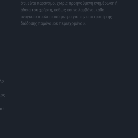
ότι είναι παράνομο, χωρίς προηγούμενη ενημέρωση ή
άδεια του χρήστη, καθώς και να λαμβάνει κάθε
αναγκαίο προληπτικό μέτρο για την αποτροπή της
διάδοσης παράνομου περιεχομένου.
λο
λος
α :