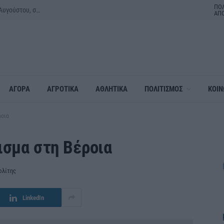
ΠΟΛ
“Back to the ’80s & ’90s” με τον Κώστα Μπίγαλη την Πέμπτη 27 Αυγούστου, στο 1ο Φεστιβάλ Κοινοτήτων του Δήμου Αλεξάνδρειας
ΑΠ
ΑΓΟΡΑ
ΑΓΡΟΤΙΚΑ
ΑΘΛΗΤΙΚΑ
ΠΟΛΙΤΙΣΜΟΣ
ΚΟΙΝ
ροια
ισμα στη Βέροια
ολίτης
LinkedIn