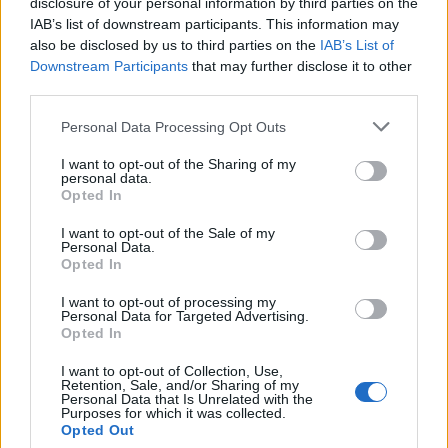
disclosure of your personal information by third parties on the
IAB’s list of downstream participants. This information may
also be disclosed by us to third parties on the
IAB’s List of
Downstream Participants
that may further disclose it to other
third parties.
Ιός του Δυτικού Νείλου: Στις περιοχές υψηλού
κινδύνου και η Νάουσα – Αυξάνονται τα κρούσματα
Personal Data Processing Opt Outs
στη χώρα
I want to opt-out of the Sharing of my
personal data.
Πέμπτη, 6 Αυγούστου 2026 10:12 ΠΜ
Opted In
I want to opt-out of the Sale of my
Personal Data.
Opted In
I want to opt-out of processing my
Personal Data for Targeted Advertising.
Opted In
I want to opt-out of Collection, Use,
Retention, Sale, and/or Sharing of my
Personal Data that Is Unrelated with the
Purposes for which it was collected.
Opted Out