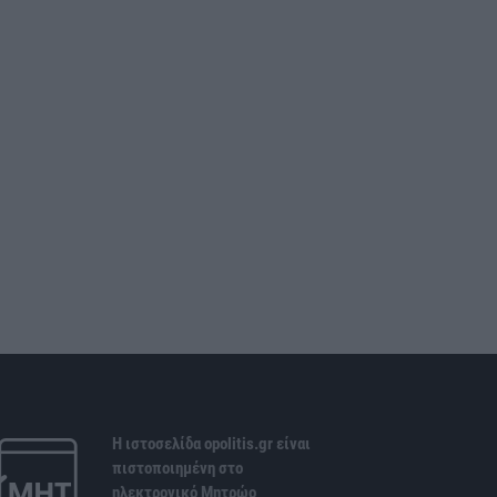
Η ιστοσελίδα opolitis.gr είναι
πιστοποιημένη στο
ηλεκτρονικό Μητρώο