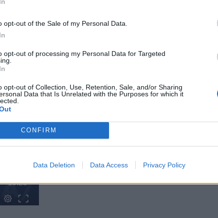
In
οι οποίοι το 2023 απέκτησαν εισοδήματα
συντάξεις.
o opt-out of the Sale of my Personal Data.
In
αμψης και Ανθεκτικότητας «Ελλάδα 2.0»,
to opt-out of processing my Personal Data for Targeted
εία υλοποίησης των μεταρρυθμίσεων και επενδύσεων.
ing.
In
διαδρομής», η χώρα μας έχει ολοκληρώσει το 40%
υ λαμβάνοντας περίπου 16 δισ. ευρώ.
o opt-out of Collection, Use, Retention, Sale, and/or Sharing
ersonal Data that Is Unrelated with the Purposes for which it
lected.
Out
CONFIRM
Data Deletion
Data Access
Privacy Policy