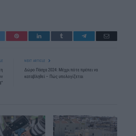
itter
Pinterest
LinkedIn
Tumblr
Telegram
Email
LE
NEXT ARTICLE
τη
Δώρο Πάσχα 2024: Μέχρι πότε πρέπει να
ων
καταβληθεί – Πώς υπολογίζεται
4”