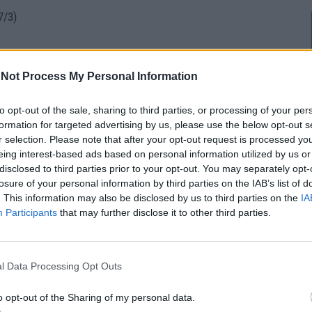
7/3)
Not Process My Personal Information
to opt-out of the sale, sharing to third parties, or processing of your per
formation for targeted advertising by us, please use the below opt-out s
Π-ΗΣΑΠ),
r selection. Please note that after your opt-out request is processed y
eing interest-based ads based on personal information utilized by us or
disclosed to third parties prior to your opt-out. You may separately opt-
losure of your personal information by third parties on the IAB’s list of
. This information may also be disclosed by us to third parties on the
IA
7/3)
Participants
that may further disclose it to other third parties.
l Data Processing Opt Outs
κατατίθεται στη Βουλή η διάταξη για την αυτόματη
o opt-out of the Sharing of my personal data.
ορολογικής δήλωσης για περίπου 1 εκατ.