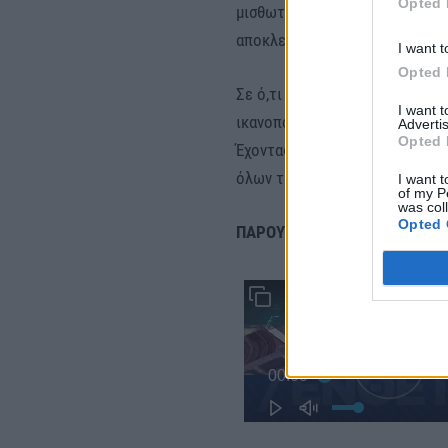
Opted 
μισθωτούς και συνταξιούχους, 
αποκλειστικά από μισθούς και 
I want t
Opted 
Σε ό,τι αφορά στο ταμείο Ανάκ
I want 
ικανοποιητική κρίνεται η πορ
Advertis
Opted 
Έχοντας καλύψει το 50% της «
όλων των οροσήμων του Σχεδίο
I want t
of my P
was col
Opted 
ΠΑΡΟΥΣΙΑΣΗ: ΓΩΓΩ ΚΑΤΣΕΛΗ