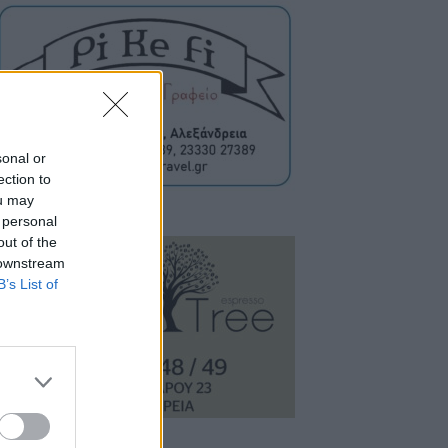
sonal or
ection to
ou may
 personal
out of the
 downstream
B’s List of