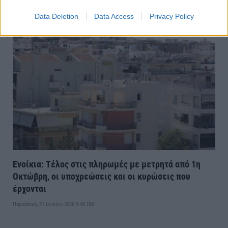
τις 31 Αυγούστου η επιδότηση στο diesel
Data Deletion
Data Access
Privacy Policy
Τετάρτη, 5 Αυγούστου 2026 10:28 ΠΜ
Ενοίκια: Τέλος στις πληρωμές με μετρητά από 1η
Οκτώβρη, οι υποχρεώσεις και οι κυρώσεις που
έρχονται
Παρασκευή, 31 Ιουλίου 2026 9:45 ΠΜ