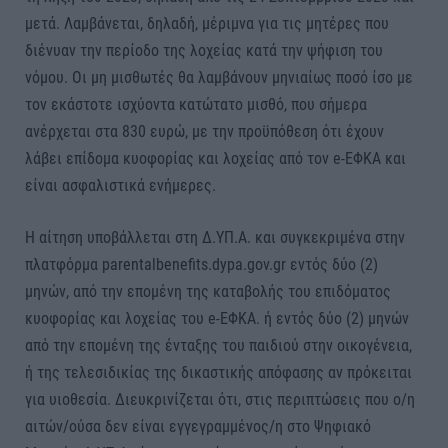
μετά. Λαμβάνεται, δηλαδή, μέριμνα για τις μητέρες που
διένυαν την περίοδο της λοχείας κατά την ψήφιση του
νόμου. Οι μη μισθωτές θα λαμβάνουν μηνιαίως ποσό ίσο με
τον εκάστοτε ισχύοντα κατώτατο μισθό, που σήμερα
ανέρχεται στα 830 ευρώ, με την προϋπόθεση ότι έχουν
λάβει επίδομα κυοφορίας και λοχείας από τον e-ΕΦΚΑ και
είναι ασφαλιστικά ενήμερες.
Η αίτηση υποβάλλεται στη Δ.ΥΠ.Α. και συγκεκριμένα στην
πλατφόρμα parentalbenefits.dypa.gov.gr εντός δύο (2)
μηνών, από την επομένη της καταβολής του επιδόματος
κυοφορίας και λοχείας του e-ΕΦΚΑ. ή εντός δύο (2) μηνών
από την επομένη της ένταξης του παιδιού στην οικογένεια,
ή της τελεσιδικίας της δικαστικής απόφασης αν πρόκειται
για υιοθεσία. Διευκρινίζεται ότι, στις περιπτώσεις που ο/η
αιτών/ούσα δεν είναι εγγεγραμμένος/η στο Ψηφιακό