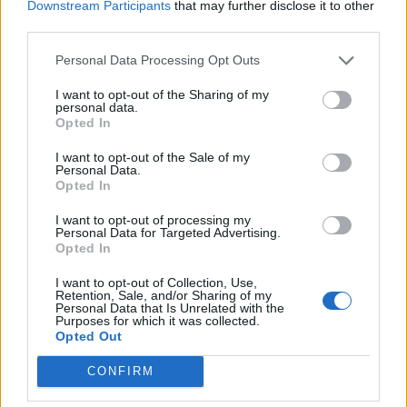
Downstream Participants
that may further disclose it to other
third parties.
Personal Data Processing Opt Outs
Άνω των 20 δισ. ευρώ οι ρυθμίσεις οφειλών από την
I want to opt-out of the Sharing of my
έναρξη λειτουργίας της πλατφόρμας
personal data.
Opted In
Πέμπτη, 6 Αυγούστου 2026 10:13 ΠΜ
I want to opt-out of the Sale of my
Personal Data.
Opted In
I want to opt-out of processing my
Personal Data for Targeted Advertising.
Opted In
I want to opt-out of Collection, Use,
Retention, Sale, and/or Sharing of my
Personal Data that Is Unrelated with the
Purposes for which it was collected.
Opted Out
CONFIRM
Πετρέλαιο:Κάτω από τα 80 δολάρια το Brent-Μέχρι