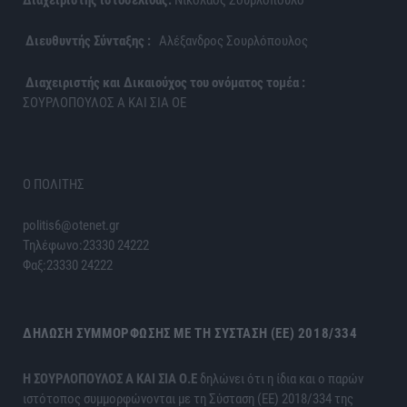
Διαχειριστής ιστοσελίδας:
Νικόλαος Σουρλόπουλο
Διευθυντής Σύνταξης :
Αλέξανδρος Σουρλόπουλος
Διαχειριστής και Δικαιούχος του ονόματος τομέα :
ΣΟΥΡΛΟΠΟΥΛΟΣ Α ΚΑΙ ΣΙΑ ΟΕ
Ο ΠΟΛΙΤΗΣ
politis6@otenet.gr
Τηλέφωνο:23330 24222
Φαξ:23330 24222
ΔΉΛΩΣΗ ΣΥΜΜΌΡΦΩΣΗΣ ΜΕ ΤΗ ΣΎΣΤΑΣΗ (ΕΕ) 2018/334
H ΣΟΥΡΛΟΠΟΥΛΟΣ Α ΚΑΙ ΣΙΑ Ο.Ε
δηλώνει ότι η ίδια και ο παρών
ιστότοπος συμμορφώνονται με τη Σύσταση (ΕΕ) 2018/334 της