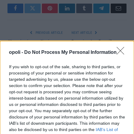
Facebook
Twitter
Pinterest
LinkedIn
Tumblr
Telegram
Email
PREVIOUS ARTICLE
NEXT ARTICLE
Κλειστό τμήμα της Ναούσης την
Βεσυρόπουλος: Συνεχίζεται ο
Κυριακή 21 Απριλίου
εκσυγχρονισμός του
opoli -
Do Not Process My Personal Information
Φορολογικού μας συστήματος
If you wish to opt-out of the sale, sharing to third parties, or
processing of your personal or sensitive information for
ΣΧΕΤΙΚΈΣ ΑΝΑΡΤΉΣΕΙΣ
targeted advertising by us, please use the below opt-out
section to confirm your selection. Please note that after your
opt-out request is processed you may continue seeing
interest-based ads based on personal information utilized by
us or personal information disclosed to third parties prior to
your opt-out. You may separately opt-out of the further
disclosure of your personal information by third parties on the
IAB’s list of downstream participants. This information may
also be disclosed by us to third parties on the
IAB’s List of