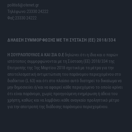
politis6@otenet.gr
Τηλέφωνο:23330 24222
Φαξ:23330 24222
ΔΉΛΩΣΗ ΣΥΜΜΌΡΦΩΣΗΣ ΜΕ ΤΗ ΣΎΣΤΑΣΗ (ΕΕ) 2018/334
H ΣΟΥΡΛΟΠΟΥΛΟΣ Α ΚΑΙ ΣΙΑ Ο.Ε
δηλώνει ότι η ίδια και ο παρών
ιστότοπος συμμορφώνονται με τη Σύσταση (ΕΕ) 2018/334 της
Επιτροπής της 1ης Μαρτίου 2018 σχετικά με τα μέτρα για την
αποτελεσματική αντιμετώπιση του παράνομου περιεχομένου στο
διαδίκτυο (L 63) και ότι στο πλαίσιο αυτό διατηρεί το δικαίωμα να
μην δημοσιεύει ή/και να αφαιρεί κάθε περιεχόμενο το οποίο κρίνει
ότι είναι παράνομο, χωρίς προηγούμενη ενημέρωση ή άδεια του
χρήστη, καθώς και να λαμβάνει κάθε αναγκαίο προληπτικό μέτρο
για την αποτροπή της διάδοσης παράνομου περιεχομένου.