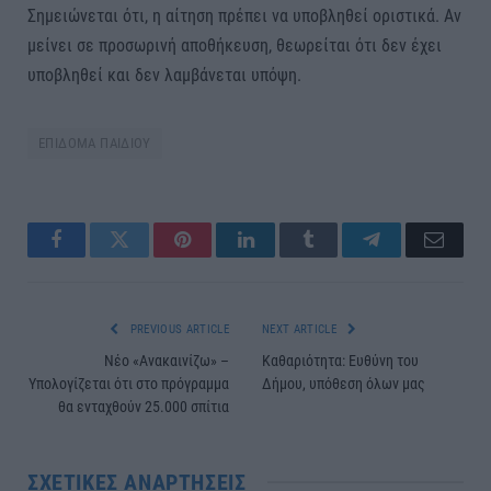
Σημειώνεται ότι, η αίτηση πρέπει να υποβληθεί οριστικά. Αν
μείνει σε προσωρινή αποθήκευση, θεωρείται ότι δεν έχει
υποβληθεί και δεν λαμβάνεται υπόψη.
ΕΠΙΔΟΜΑ ΠΑΙΔΙΟΥ
Facebook
Twitter
Pinterest
LinkedIn
Tumblr
Telegram
Email
PREVIOUS ARTICLE
NEXT ARTICLE
Νέο «Ανακαινίζω» –
Καθαριότητα: Ευθύνη του
Υπολογίζεται ότι στο πρόγραμμα
Δήμου, υπόθεση όλων μας
θα ενταχθούν 25.000 σπίτια
ΣΧΕΤΙΚΈΣ ΑΝΑΡΤΉΣΕΙΣ