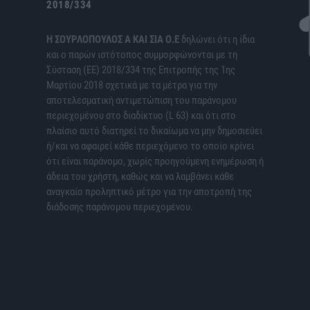
2018/334
H ΣΟΥΡΛΟΠΟΥΛΟΣ Α ΚΑΙ ΣΙΑ Ο.Ε
δηλώνει ότι η ίδια
και ο παρών ιστότοπος συμμορφώνονται με τη
Σύσταση (ΕΕ) 2018/334 της Επιτροπής της 1ης
Μαρτίου 2018 σχετικά με τα μέτρα για την
αποτελεσματική αντιμετώπιση του παράνομου
περιεχομένου στο διαδίκτυο (L 63) και ότι στο
πλαίσιο αυτό διατηρεί το δικαίωμα να μην δημοσιεύει
ή/και να αφαιρεί κάθε περιεχόμενο το οποίο κρίνει
ότι είναι παράνομο, χωρίς προηγούμενη ενημέρωση ή
άδεια του χρήστη, καθώς και να λαμβάνει κάθε
αναγκαίο προληπτικό μέτρο για την αποτροπή της
διάδοσης παράνομου περιεχομένου.