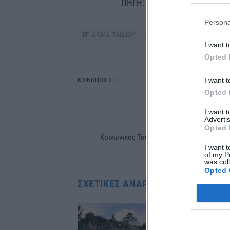
ΠΗΓΗ: CNN GREECE
Persona
ΕΠΙΔΟΜΑ ΠΑΙΔΙΟΥ
ΜΕΧΡΙ ΠΟΤΕ ΟΙ ΑΙΤΗΣΕΙΣ
I want t
Opted 
I want t
ΚΟΙΝΟΠΟΙΗΣΗ.
Facebook
Tw
Opted 
I want 
Advertis
PREVIOUS ARTIC
Opted 
Κοινωνικός Τουρισμός: Πώς θα κλείσετε τ
I want t
διακοπές σ
of my P
was col
Opted 
ΣΧΕΤΙΚΈΣ ΑΝΑΡΤΉΣΕΙΣ