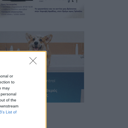
sonal or
ection to
ou may
 personal
out of the
 downstream
B’s List of