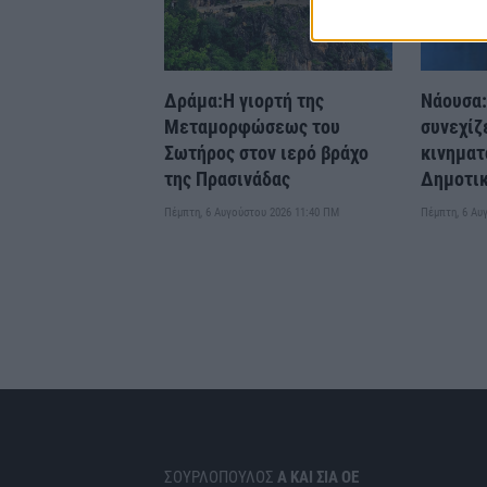
Δράμα:Η γιορτή της
Νάουσα:
Μεταμορφώσεως του
συνεχίζ
Σωτήρος στον ιερό βράχο
κινηματ
της Πρασινάδας
Δημοτι
Πέμπτη, 6 Αυγούστου 2026 11:40 ΠΜ
Πέμπτη, 6 Αυ
ΣΟΥΡΛΟΠΟΥΛΟΣ
Α ΚΑΙ ΣΙΑ ΟΕ