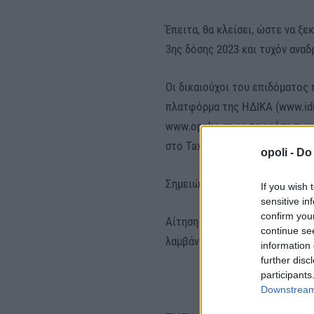
Έπειτα, θα κλείσει, ώστε να ξ
3ης δόσης 2023 και τυχόν αναδ
Οι δικαιούχοι του επιδόματος 
πλατφόρμα της ΗΔΙΚΑ (www.idi
www.opeka.gr, με τη χρήση τω
στο Taxisnet.
opoli -
Do 
Σημειώνεται ότι, για να ολοκλ
If you wish 
sensitive in
confirm you
Αίτηση που έχει αποθηκευτεί 
continue se
λαμβάνεται υπόψη.
information 
further disc
participants
Downstream 