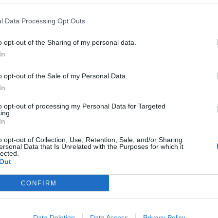
l Data Processing Opt Outs
o opt-out of the Sharing of my personal data.
In
o opt-out of the Sale of my Personal Data.
itter
Pinterest
LinkedIn
Tumblr
Telegram
Email
In
to opt-out of processing my Personal Data for Targeted
ing.
LE
NEXT ARTICLE
In
ις
Καλοκαιρινή άδεια: Πόσες ημέρες δικαιούνται οι
o opt-out of Collection, Use, Retention, Sale, and/or Sharing
ας
εργαζόμενοι
ersonal Data that Is Unrelated with the Purposes for which it
lected.
Out
CONFIRM
Data Deletion
Data Access
Privacy Policy