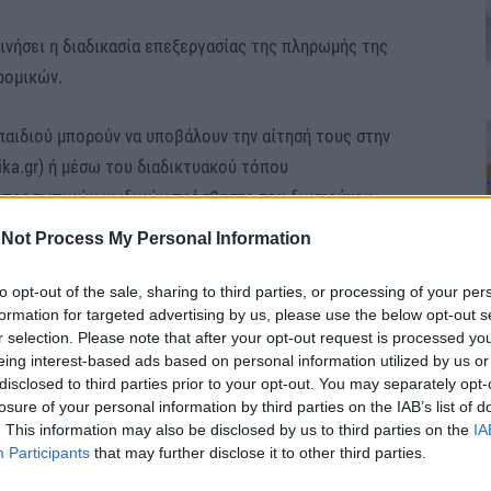
εκινήσει η διαδικασία επεξεργασίας της πληρωμής της
ρομικών.
παιδιού μπορούν να υποβάλουν την αίτησή τους στην
ka.gr) ή μέσω του διαδικτυακού τόπου
ν προσωπικών κωδικών πρόσβασης του δικαιούχου
Not Process My Personal Information
ηρωθεί η αίτηση, πρέπει να υποβληθεί οριστικά.
to opt-out of the sale, sharing to third parties, or processing of your per
formation for targeted advertising by us, please use the below opt-out s
r selection. Please note that after your opt-out request is processed y
προσωρινά θεωρείται μη υποβληθείσα και δεν
eing interest-based ads based on personal information utilized by us or
disclosed to third parties prior to your opt-out. You may separately opt-
losure of your personal information by third parties on the IAB’s list of
. This information may also be disclosed by us to third parties on the
IA
Participants
that may further disclose it to other third parties.