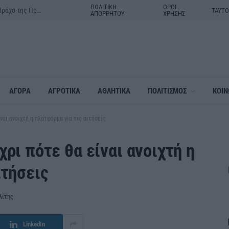
ΠΟΛΙΤΙΚΗ
ΟΡΟΙ
Δράμα:Η γιορτή της Μεταμορφώσεως του Σωτήρος στον ιερό βράχο της Πρασινάδας
ΤΑΥΤ
ΑΠΟΡΡΗΤΟΥ
ΧΡΗΣΗΣ
ΑΓΟΡΑ
ΑΓΡΟΤΙΚΑ
ΑΘΛΗΤΙΚΑ
ΠΟΛΙΤΙΣΜΟΣ
ΚΟΙΝ
ναι ανοιχτή η πλατφόρμα για τις αιτήσεις
ρι πότε θα είναι ανοιχτή η
ιτήσεις
λίτης
LinkedIn