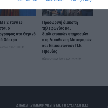
Με 2 ταινίες
Προσωρινή διακοπή
εται ο
τηλεφωνίας και
ογράφος στο Θερινό
διαδικτυακών υπηρεσιών
κό Θέατρο
στη Διεύθυνση Μεταφορών
και Επικοινωνιών Π.Ε.
γούστου 2026 11:30 ΠΜ
Ημαθίας
Πέμπτη, 6 Αυγούστου 2026 10:30 ΠΜ
ΔΉΛΩΣΗ ΣΥΜΜΌΡΦΩΣΗΣ ΜΕ ΤΗ ΣΎΣΤΑΣΗ (ΕΕ)