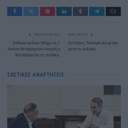
Facebook
Twitter
Pinterest
LinkedIn
Tumblr
Telegram
Email
PREVIOUS ARTICLE
NEXT ARTICLE
Επίδομα παιδιού: Μέχρι τις 7
Συντάξεις: Τέσσερα νέα μέτρα
Ιουλίου θα παραμείνει ανοιχτή η
μετά τις εκλογές
πλατφόρμα για τις αιτήσεις
ΣΧΕΤΙΚΈΣ ΑΝΑΡΤΉΣΕΙΣ