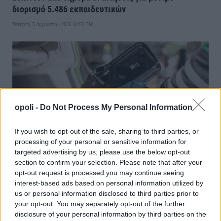
διορισμό 5.486 εκπαιδευτικών
Τετάρτη, 5 Αυγούστου 2026 10:58 ΠΜ
opoli -
Do Not Process My Personal Information
If you wish to opt-out of the sale, sharing to third parties, or
processing of your personal or sensitive information for
targeted advertising by us, please use the below opt-out
section to confirm your selection. Please note that after your
Πετρέλαιο:Κάτω από τα 80 δολάρια το Brent-Μέχρι
opt-out request is processed you may continue seeing
τις 31 Αυγούστου η επιδότηση στο diesel
interest-based ads based on personal information utilized by
us or personal information disclosed to third parties prior to
Τετάρτη, 5 Αυγούστου 2026 10:28 ΠΜ
your opt-out. You may separately opt-out of the further
disclosure of your personal information by third parties on the