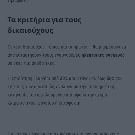
τηλέφωνα.
Τα κριτήρια για τους
δικαιούχους
Οι νέοι δικαιούχοι – όπως και οι πρώτοι – θα μπορέσουν να
αντικαταστήσουν τρεις ενεργοβόρες
ηλεκτρικές συσκευές
,
με νέες πιο αποδοτικές.
Η επιδότηση ξεκινάει από
30%
και φτάνει σε έως
50%
του
κόστους των συσκευών, ανάλογα με την εισοδηματική
κατηγορία του ωφελούμενου και αφορά την αγορά
κλιματιστικού, ψυγείου ή καταψύκτη.
Για να είναι δυνατή η επιχορήγηση της αγοράς μίας νέας