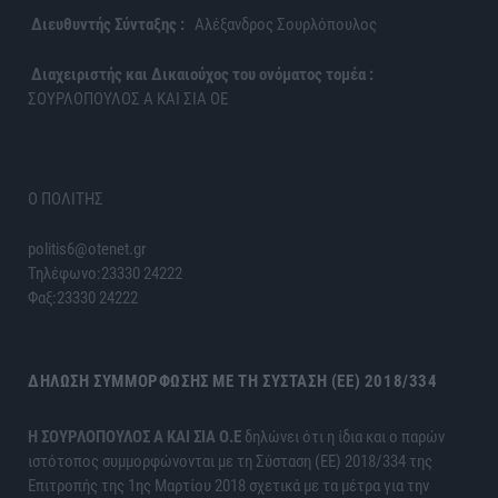
Διευθυντής Σύνταξης :
Αλέξανδρος Σουρλόπουλος
Διαχειριστής και Δικαιούχος του ονόματος τομέα :
ΣΟΥΡΛΟΠΟΥΛΟΣ Α ΚΑΙ ΣΙΑ ΟΕ
Ο ΠΟΛΙΤΗΣ
politis6@otenet.gr
Τηλέφωνο:23330 24222
Φαξ:23330 24222
ΔΉΛΩΣΗ ΣΥΜΜΌΡΦΩΣΗΣ ΜΕ ΤΗ ΣΎΣΤΑΣΗ (ΕΕ) 2018/334
H ΣΟΥΡΛΟΠΟΥΛΟΣ Α ΚΑΙ ΣΙΑ Ο.Ε
δηλώνει ότι η ίδια και ο παρών
ιστότοπος συμμορφώνονται με τη Σύσταση (ΕΕ) 2018/334 της
Επιτροπής της 1ης Μαρτίου 2018 σχετικά με τα μέτρα για την