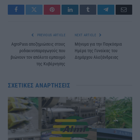
Facebook
Twitter
Pinterest
LinkedIn
Tumblr
Telegram
Email
PREVIOUS ARTICLE
NEXT ARTICLE
AgroPass αποζημιώσεις στους
Μήνυμα για την Παγκόσμια
ροδακινοπαραγωγούς που
Ημέρα της Γυναίκας του
βιώνουν τον απόλυτο εμπαιγμό
Δημάρχου Αλεξάνδρειας
της Κυβέρνησης
ΣΧΕΤΙΚΈΣ ΑΝΑΡΤΉΣΕΙΣ