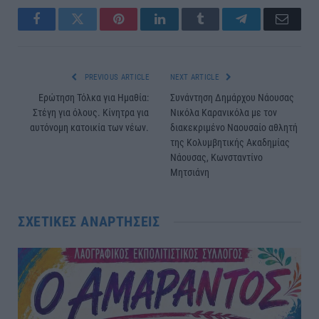
Facebook
Twitter
Pinterest
LinkedIn
Tumblr
Telegram
Email
PREVIOUS ARTICLE
NEXT ARTICLE
Ερώτηση Τόλκα για Ημαθία:
Συνάντηση Δημάρχου Νάουσας
Στέγη για όλους. Κίνητρα για
Νικόλα Καρανικόλα με τον
αυτόνομη κατοικία των νέων.
διακεκριμένο Ναουσαίο αθλητή
της Κολυμβητικής Ακαδημίας
Νάουσας, Κωνσταντίνο
Μητσιάνη
ΣΧΕΤΙΚΈΣ ΑΝΑΡΤΉΣΕΙΣ