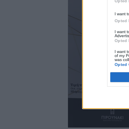
Opted 
I want t
Opted 
I want 
Advertis
Opted 
I want t
of my P
was col
Opted 