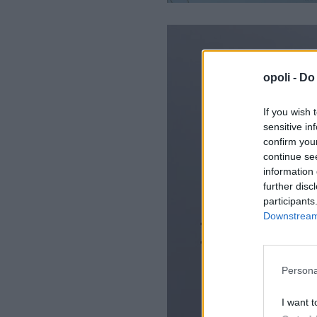
opoli -
Do 
If you wish 
sensitive in
confirm you
continue se
information 
further disc
participants
Downstream 
Persona
I want t