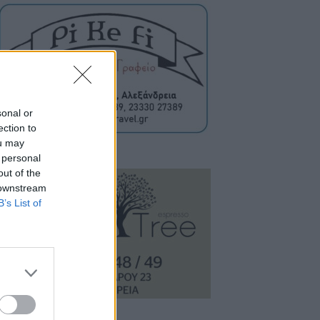
sonal or
ection to
ou may
 personal
out of the
 downstream
B’s List of