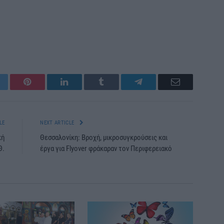
itter
Pinterest
LinkedIn
Tumblr
Telegram
Email
LE
NEXT ARTICLE
κή
Θεσσαλονίκη: Βροχή, μικροσυγκρούσεις και
Θ.
έργα για Flyover φράκαραν τον Περιφερειακό